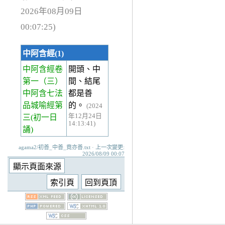
2026年08月09日
00:07:25)
中阿含經(1)
中阿含經卷
開頭、中
第一
（三）
間、結尾
中阿含七法
都是善
品城喻經第
的。
(2024
年12月24日
三(初一日
14:13:41)
誦)
agama2/初善_中善_竟亦善.txt · 上一次變更:
2026/08/09 00:07