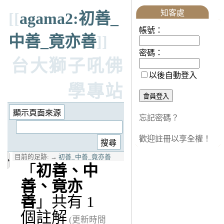
知客處
[[
agama2:初善_
帳號：
中善_竟亦善
]]
密碼：
台大獅子吼佛
以後自動登入
學專站
忘記密碼？
歡迎註冊以享全權！
目前的足跡:
→
初善_中善_竟亦善
「
初善、中
善、竟亦
善
」共有 1
個註解
(更新時間