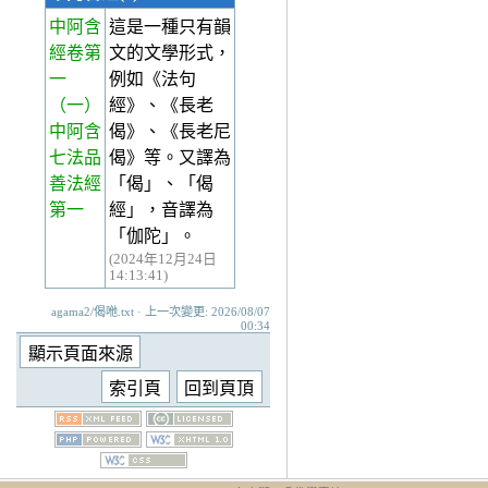
中阿含
這是一種只有韻
經卷第
文的文學形式，
一
例如《法句
（一）
經》、《長老
中阿含
偈》、《長老尼
七法品
偈》等。又譯為
善法經
「偈」、「偈
第一
經」，音譯為
「伽陀」。
(2024年12月24日
14:13:41)
agama2/偈咃.txt · 上一次變更: 2026/08/07
00:34