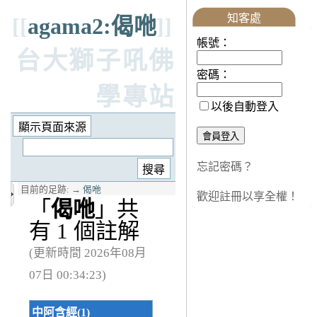
知客處
[[
agama2:偈咃
]]
帳號：
台大獅子吼佛
密碼：
學專站
以後自動登入
忘記密碼？
目前的足跡:
→
偈咃
歡迎註冊以享全權！
「
偈咃
」共
有 1 個註解
(更新時間 2026年08月
07日 00:34:23)
中阿含經(1)