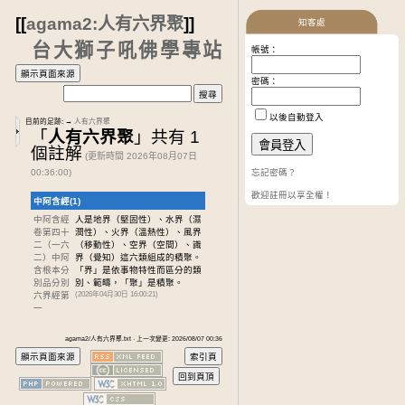
[[
agama2:人有六界聚
]]
知客處
台大獅子吼佛學專站
帳號：
密碼：
以後自動登入
目前的足跡:
→
人有六界聚
「
人有六界聚
」共有 1
個註解
(更新時間 2026年08月07日
00:36:00)
忘記密碼？
歡迎註冊以享全權！
中阿含經(1)
中阿含經
人是地界（堅固性）、水界（濕
卷第四十
潤性）、火界（溫熱性）、風界
二
（一六
（移動性）、空界（空間）、識
二）中阿
界（覺知）這六類組成的積聚。
含根本分
「界」是依事物特性而區分的類
別品分別
別、範疇，「聚」是積聚。
六界經第
(2026年04月30日 16:00:21)
一
agama2/人有六界聚.txt · 上一次變更: 2026/08/07 00:36