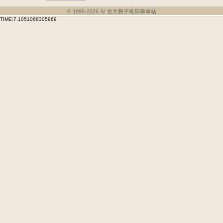
© 1995-
2026
卍 台大獅子吼佛學專站
TIME:7.1051068305969