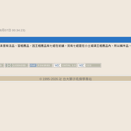
月07日 00:34:23)
未曾有法品、習相應品，因王相應品有七經在初誦，另有七經是在小土城頌王相應品內，所以稱半品。
© 1995-
2026
卍 台大獅子吼佛學專站