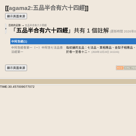
[[
agama2:五品半合有六十四經
]]
目前的足跡:
→
五品半合有六十四經
「
五品半合有六十四經
」共有 1 個註解
(更新時間 2026年08
中阿含經(1)
中阿含經卷第一
（一）中阿含七法品善
指初誦的五品：七法品、業相應品、舍梨子相應品、
法經第一
於卷一至卷十二。
(2024年12月24日 14:13:41)
TIME:30.457009077072