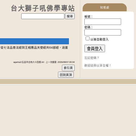
台大獅子吼佛學專站
知客處
帳號：
密碼：
以後自動登入
從七法品善法經到王相應品天使經共64部經，涵蓋
忘記密碼？
agama2/五品半合有六十四經.txt · 上一次變更: 2026/08/07 00:34
歡迎註冊以享全權！