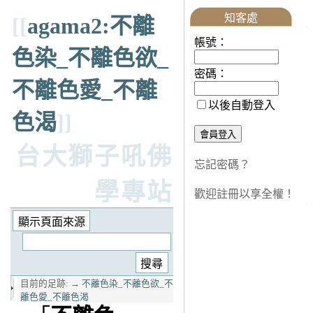
知客處
[[
agama2:不離
帳號：
色染_不離色欲_
密碼：
不離色愛_不離
以後自動登入
色渴
]]
台大獅子吼佛
忘記密碼？
學專站
歡迎註冊以享全權！
目前的足跡:
→
不離色染_不離色欲_不
離色愛_不離色渴