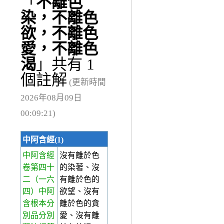
「
不離色
染，不離色
欲，不離色
愛，不離色
渴
」共有 1
個註解
(更新時間
2026年08月09日
00:09:21)
中阿含經(1)
中阿含經
沒有離於色
卷第四十
的染著、沒
二
（一六
有離於色的
四）中阿
欲望、沒有
含根本分
離於色的貪
別品分別
愛、沒有離