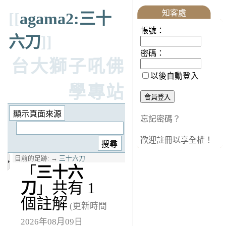
知客處
[[
agama2:三十
帳號：
六刀
]]
密碼：
台大獅子吼佛
以後自動登入
學專站
忘記密碼？
歡迎註冊以享全權！
目前的足跡:
→
三十六刀
「
三十六
刀
」共有 1
個註解
(更新時間
2026年08月09日