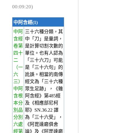
00:09:20)
中阿含經(1)
中阿
三十六種分類，其
含經
中「刀」是量詞，
卷第
是計算切割次數的
四十
單位。也有人認為
二
「三十六刀」可能
（一
是「三十六句」的
六
訛誤。相當的南傳
三）
經文為「三十六種
中阿
眾生足跡」，《雜
含根
阿含經》第485經
本分
及《相應部尼柯
別品
耶》SN.36.22 譯
分別
為「三十六受」，
六處
《阿毘達磨俱舍
經第
論》及《阿毘達磨