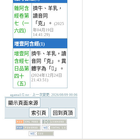
雜阿含
擠牛、羊乳，
經卷第
讀音同
七
（一
「克」。
(2025
年04月19日
六四）
14:41:29)
增壹阿含經(1)
增壹阿
擠牛、羊乳，讀
含經七
音同「克」。異
日品第
體字為「𤛗」。
(2024年12月24日
四十
21:43:51)
（五）
agama1/𤛓.txt · 上一次變更: 2026/08/09 00:06