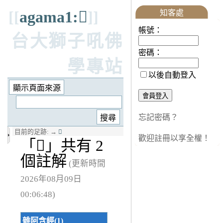
[[
agama1:𤛓
]]
知客處
帳號：
台大獅子吼佛
密碼：
學專站
以後自動登入
忘記密碼？
目前的足跡:
→
𤛓
歡迎註冊以享全權！
「
𤛓
」共有 2
個註解
(更新時間
2026年08月09日
00:06:48)
雜阿含經(1)