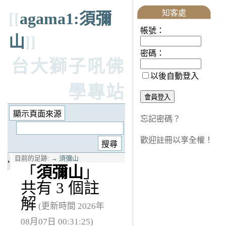
知客處
[[
agama1:須彌
帳號：
山
]]
密碼：
台大獅子吼佛
以後自動登入
學專站
忘記密碼？
歡迎註冊以享全權！
目前的足跡:
→
須彌山
「
須彌山
」
共有 3 個註
解
(更新時間 2026年
08月07日 00:31:25)