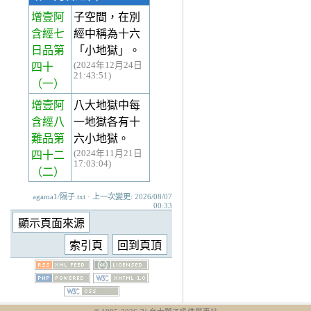
增壹阿
子空間，在別
含經七
經中稱為十六
日品第
「小地獄」。
(2024年12月24日
四十
21:43:51)
（一）
增壹阿
八大地獄中每
含經八
一地獄各有十
難品第
六小地獄。
(2024年11月21日
四十二
17:03:04)
（二）
agama1/隔子.txt · 上一次變更: 2026/08/07
00:33