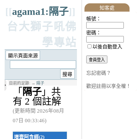
知客處
[[
agama1:隔子
]]
帳號：
台大獅子吼佛
密碼：
學專站
以後自動登入
忘記密碼？
目前的足跡:
→
隔子
歡迎註冊以享全權！
「
隔子
」共
有 2 個註解
(更新時間 2026年08月
07日 00:33:46)
增壹阿含經(2)