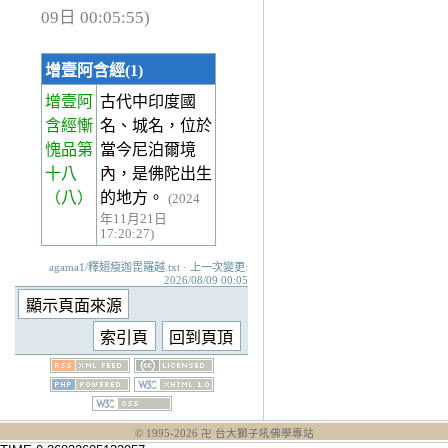
09日 00:05:55)
增壹阿含經(1)
增壹阿
古代中印度國
含經慚
名、城名，位於
愧品第
當今尼泊爾境
十八
內，是佛陀出生
（八）
的地方。
(2024
年11月21日
17:20:27)
agama1/釋翅瘦迦毘羅越.txt · 上一次變更:
2026/08/09 00:05
© 1995-
2026
卍 台大獅子吼佛學專站