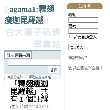
知客處
[[
agama1:釋翅
帳號：
瘦迦毘羅越
]]
密碼：
台大獅子吼佛
以後自動登入
學專站
忘記密碼？
歡迎註冊以享全權！
目前的足跡:
→
釋翅瘦迦毘羅越
「
釋翅瘦迦
毘羅越
」共
有 1 個註解
(更新時間 2026年08月