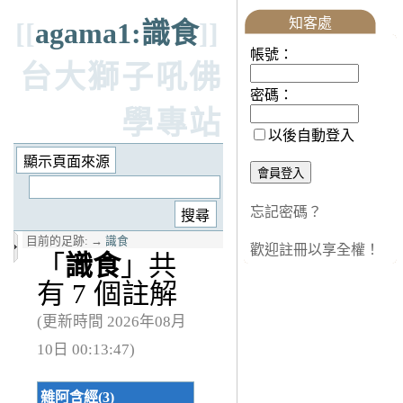
知客處
[[
agama1:識食
]]
帳號：
台大獅子吼佛
密碼：
學專站
以後自動登入
忘記密碼？
目前的足跡:
→
識食
歡迎註冊以享全權！
「
識食
」共
有 7 個註解
(更新時間 2026年08月
10日 00:13:47)
雜阿含經(3)