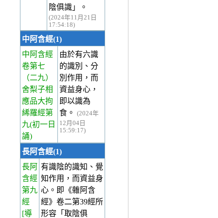
陰俱識」。
(2024年11月21日
17:54:18)
中阿含經(1)
中阿含經
由於有六識
卷第七
的識別、分
（二九）
別作用，而
舍梨子相
資益身心，
應品大拘
即以識為
絺羅經第
食。
(2024年
12月04日
九(初一日
15:59:17)
誦)
長阿含經(1)
長阿
有識陰的識知、覺
含經
知作用，而資益身
第九
心。即《雜阿含
經
經》卷二第39經所
[導
形容「取陰俱