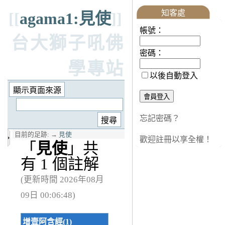
知客處
[[
agama1:見使
]]
帳號：
台大獅子吼佛
密碼：
學專站
以後自動登入
忘記密碼？
目前的足跡:
→
見使
歡迎註冊以享全權！
「
見使
」共
有 1 個註解
(更新時間 2026年08月
09日 00:06:48)
增壹阿含經(1)