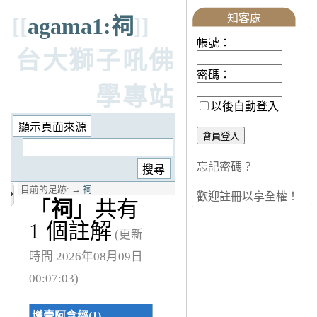
知客處
[[
agama1:祠
]]
帳號：
台大獅子吼佛
密碼：
學專站
以後自動登入
忘記密碼？
目前的足跡:
→
祠
歡迎註冊以享全權！
「
祠
」共有
1 個註解
(更新
時間 2026年08月09日
00:07:03)
增壹阿含經(1)