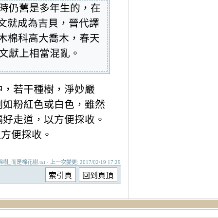
此時仍舊是多年生的，在
成漢文就成為吉貝，晉代譯
，木棉科高大喬木，春天
文獻上相當混亂。
中，若干種樹，淨妙嚴
例如粉紅色或白色，雖然
隔好走道，以方便採收。
以方便採收。
是棉花樹.txt · 上一次變更: 2017/02/19 17:29