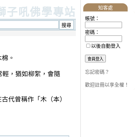
知客處
獅子吼佛學專站
帳號：
密碼：
以後自動登入
木棉。
忘記密碼？
常輕，猶如柳絮，會隨
歡迎註冊以享全權！
在古代曾稱作「木（本）