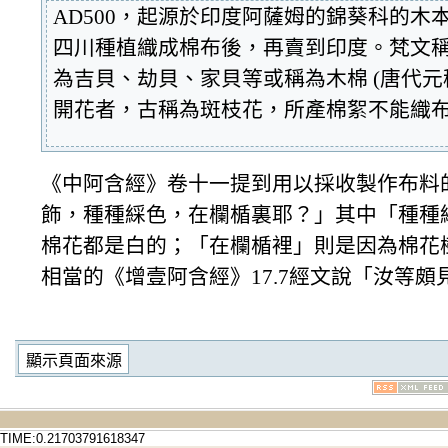
AD500，起源於印度阿薩姆的錦葵科的
四川種植織成棉布後，再賣到印度。梵文稱木本
為吉貝、劫貝、家貝等或稱為木棉 (唐代
開花者，古稱為斑枝花，所產棉絮不能織
《中阿含經》卷十一提到用以採收製作布料
飾，種種綵色，在欄楯裏耶？」其中「種種
棉花都是白的；「在欄楯裡」則是因為棉花
相當的《增壹阿含經》17.7經文說「汝等
TIME:0.21703791618347