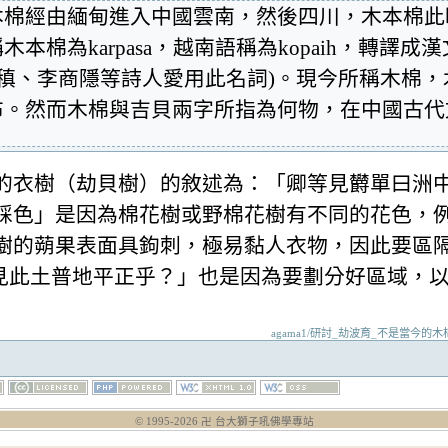
木本棉經由緬甸進入中國雲南，然後四川，木本棉
棉為karpasa，越南語稱為kopaih，轉譯
元稹、李商隱等詩人愛用此名詞)。現今所稱木棉
布。然而木棉與吉貝兩字所指為何物，在中國古代
的衣樹（劫貝樹）的敘述為：「卿等見欝單曰洲
綵色」是因為棉花樹或野棉花樹有不同的花色，
樹的蒴果表面具鉤刺，極易黏人衣物，因此要區
頗見此土普地平正乎？」也是因為要劃分好區域，
agama1/研討_劫波育_不是當今的木棉樹_而
© 1995-
2026
卍 台大獅子吼佛學專站