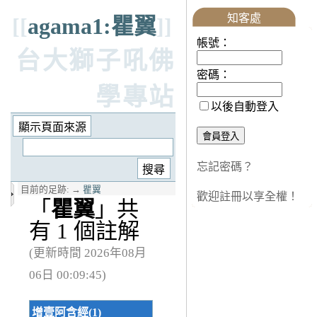
知客處
[[
agama1:瞿翼
]]
帳號：
台大獅子吼佛
密碼：
學專站
以後自動登入
忘記密碼？
目前的足跡:
→
瞿翼
歡迎註冊以享全權！
「
瞿翼
」共
有 1 個註解
(更新時間 2026年08月
06日 00:09:45)
增壹阿含經(1)