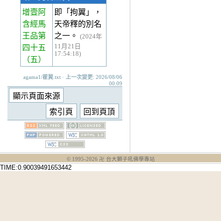
增壹阿
即「拘翼」，
含經馬
天帝釋的別名
王品第
之一。
(2024年
11月21日
四十五
17:54:18)
（五）
agama1/瞿翼.txt · 上一次變更: 2026/08/06
00:09
© 1995-
2026
卍 台大獅子吼佛學專站
TIME:0.90039491653442