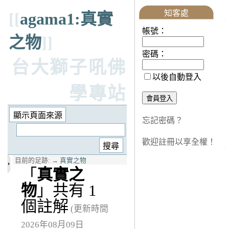
知客處
[[
agama1:真實
帳號：
之物
]]
密碼：
台大獅子吼佛
以後自動登入
學專站
忘記密碼？
歡迎註冊以享全權！
目前的足跡:
→
真實之物
「
真實之
物
」共有 1
個註解
(更新時間
2026年08月09日