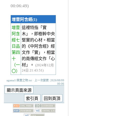
00:06:49)
增壹阿含經(1)
增壹
這裡特指「實
阿含
木」，即樹幹中央
經七
堅實的心材。相當
日品
的《中阿含經》經
第四
文作「實」，相當
十
的南傳經文作「心
（一
材」。
(2024年12月
24日 21:43:51)
〇）
agama1/真實之物.txt · 上一次變更: 2026/08/09
00:06