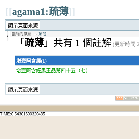
[[
agama1:疏薄
]]
目前的足跡:
→
疏薄
「
疏薄
」共有 1 個註解
(更新時間 20
增壹阿含經(1)
增壹阿含經馬王品第四十五
（七）
TIME:0.54301500320435