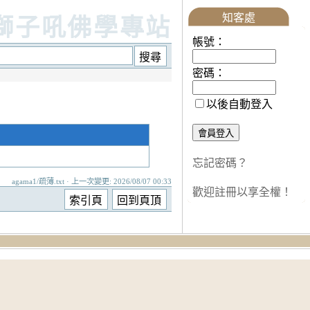
知客處
獅子吼佛學專站
帳號：
密碼：
以後自動登入
忘記密碼？
agama1/疏薄.txt · 上一次變更: 2026/08/07 00:33
歡迎註冊以享全權！