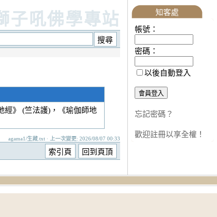
知客處
獅子吼佛學專站
帳號：
密碼：
以後自動登入
經》 (竺法護)，《瑜伽師地
忘記密碼？
歡迎註冊以享全權！
agama1/生藏.txt · 上一次變更: 2026/08/07 00:33