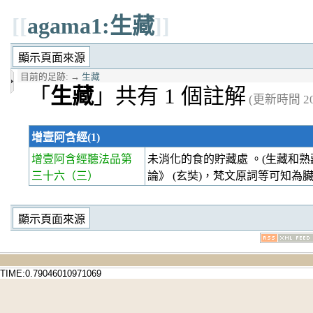
[[
agama1:生藏
]]
目前的足跡:
→
生藏
「
生藏
」共有 1 個註解
(更新時間 202
增壹阿含經(1)
增壹阿含經聽法品第
未消化的食的貯藏處 。(生藏和熟
三十六
（三）
論》 (玄奘)，梵文原詞等可知為
TIME:0.79046010971069