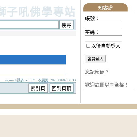
知客處
獅子吼佛學專站
帳號：
密碼：
以後自動登入
忘記密碼？
agama1/猥多.txt · 上一次變更: 2026/08/07 00:33
歡迎註冊以享全權！