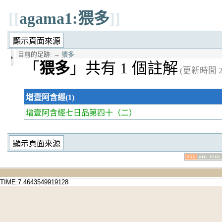
[[
agama1:猥多
]]
目前的足跡:
→
猥多
「
猥多
」共有 1 個註解
(更新時間 20
增壹阿含經(1)
增壹阿含經七日品第四十
（二）
TIME:7.4643549919128