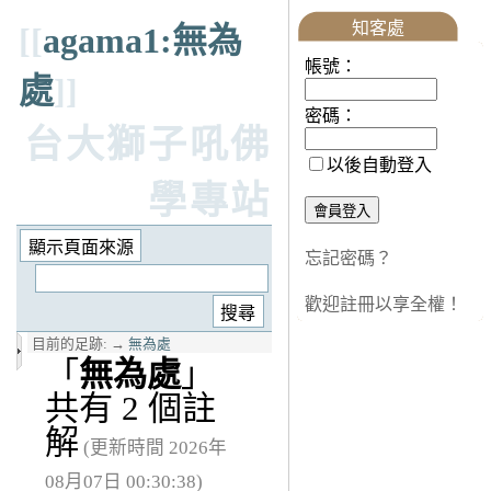
知客處
[[
agama1:無為
帳號：
處
]]
密碼：
台大獅子吼佛
以後自動登入
學專站
忘記密碼？
歡迎註冊以享全權！
目前的足跡:
→
無為處
「
無為處
」
共有 2 個註
解
(更新時間 2026年
08月07日 00:30:38)