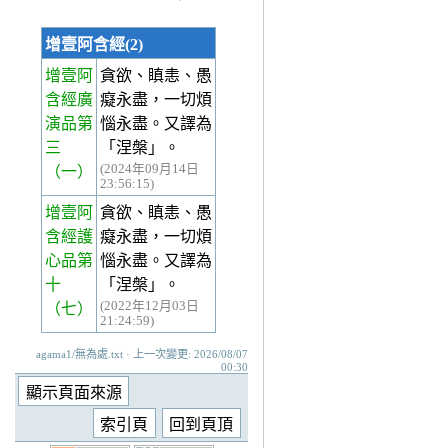
增壹阿含經(2)
增壹阿
貪欲、瞋恚、愚
含經廣
癡永盡，一切煩
演品第
惱永盡。又譯為
三
「涅槃」。
(2024年09月14日
（一）
23:56:15)
增壹阿
貪欲、瞋恚、愚
含經護
癡永盡，一切煩
心品第
惱永盡。又譯為
十
「涅槃」。
(2022年12月03日
（七）
21:24:59)
agama1/無為處.txt · 上一次變更: 2026/08/07
00:30