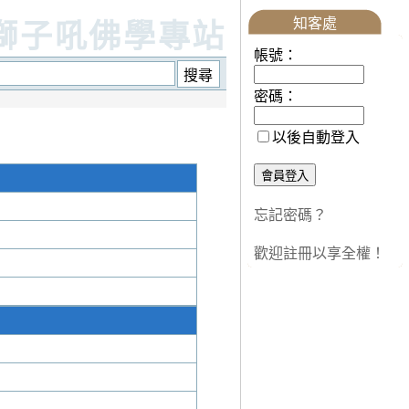
知客處
獅子吼佛學專站
帳號：
密碼：
以後自動登入
忘記密碼？
歡迎註冊以享全權！