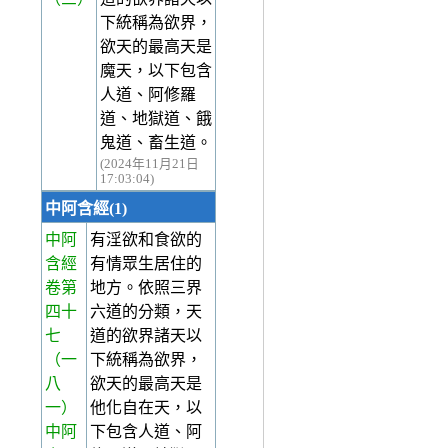
下統稱為欲界，
欲天的最高天是
魔天，以下包含
人道、阿修羅
道、地獄道、餓
鬼道、畜生道。
(2024年11月21日
17:03:04)
中阿含經(1)
中阿
有淫欲和食欲的
含經
有情眾生居住的
卷第
地方。依照三界
四十
六道的分類，天
七
道的欲界諸天以
（一
下統稱為欲界，
八
欲天的最高天是
一）
他化自在天，以
中阿
下包含人道、阿