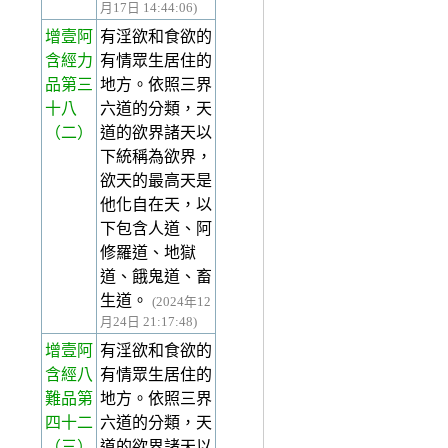
月17日 14:44:06)
增壹阿
有淫欲和食欲的
含經力
有情眾生居住的
品第三
地方。依照三界
十八
六道的分類，天
（二）
道的欲界諸天以
下統稱為欲界，
欲天的最高天是
他化自在天，以
下包含人道、阿
修羅道、地獄
道、餓鬼道、畜
生道。
(2024年12
月24日 21:17:48)
增壹阿
有淫欲和食欲的
含經八
有情眾生居住的
難品第
地方。依照三界
四十二
六道的分類，天
（三）
道的欲界諸天以