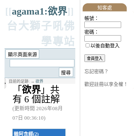
知客處
[[
agama1:欲界
]]
帳號：
台大獅子吼佛
密碼：
學專站
以後自動登入
忘記密碼？
目前的足跡:
→
欲界
歡迎註冊以享全權！
「
欲界
」共
有 6 個註解
(更新時間 2026年08月
07日 00:36:10)
雜阿含經(2)