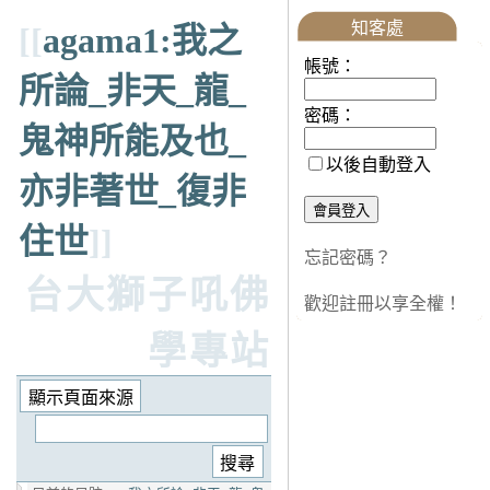
知客處
[[
agama1:我之
帳號：
所論_非天_龍_
密碼：
鬼神所能及也_
以後自動登入
亦非著世_復非
住世
]]
忘記密碼？
台大獅子吼佛
歡迎註冊以享全權！
學專站