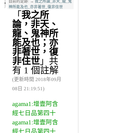
目前的足跡:
→
我之所論_非天_龍_鬼
神所能及也_亦非著世_復非住世
「
我之所
論，非天、
龍、鬼神所
能及也；亦
非著世，復
非住世
」共
有 1 個註解
(更新時間 2018年09月
08日 21:19:51)
agama1:增壹阿含
經七日品第四十
agama1:增壹阿含
經七日品第四十