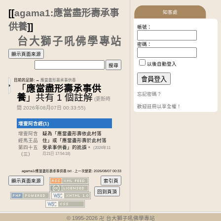
[[
agama1:應當盡形壽承事
知客處
供養
]]
帳號：
台大獅子吼佛學專站
密碼：
以後自動登入
目前的足跡:
→
應當盡形壽承事供養
「
應當盡形壽承事供
忘記密碼？
養
」共有 1 個註解
(更新時
歡迎註冊以享全權！
間 2026年08月07日 00:33:55)
增壹阿含經(1)
增壹阿含
疑為「應當盡形壽依此村落
經馬王品
住」或「應當盡形壽於此村落
第四十五
受承事供養」的訛誤。
(2024年11
（三）
月21日 17:54:18)
agama1/應當盡形壽承事供養.txt · 上一次變更: 2026/08/07 00:33
© 1995-
2026
卍 台大獅子吼佛學專站