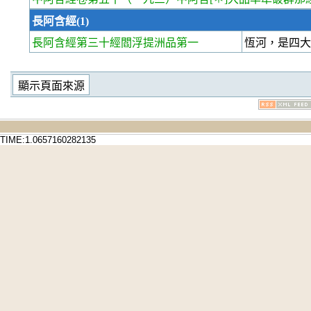
長阿含經(1)
長阿含經第三十經
閻浮提洲品第一
恆河，是四
TIME:1.0657160282135