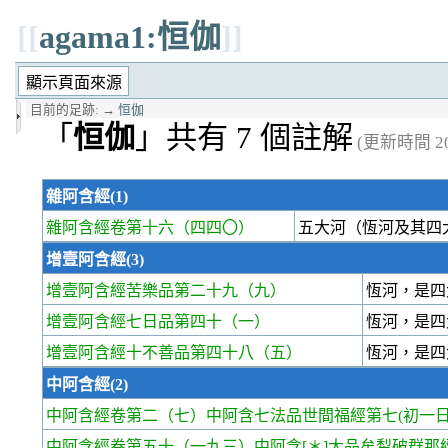
[[
agama1:恒伽
]]
目前的足跡:
→
恒伽
「
恒伽
」共有 7 個註解
(更新時間 202
雜阿含經(1)
雜阿含經卷第十六
（四四〇）
五大河（恆河及其四
增壹阿含經(3)
增壹阿含經苦樂品第二十九
（九）
恆河，是四
增壹阿含經七日品第四十
（一）
恆河，是四
增壹阿含經十不善品第四十八
（五）
恆河，是四
中阿含經(2)
中阿含經卷第二
（七）中阿含七法品世間福經第七(初一日
中阿含經卷第五十
（一九三）中阿含[＊]大品牟犁破群那經