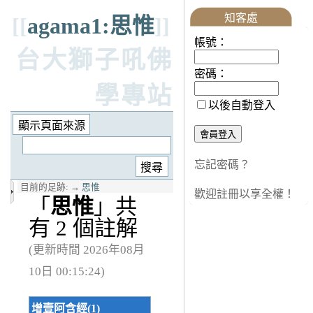
知客處
[[
agama1:思惟
]]
帳號：
台大獅子吼佛
密碼：
學專站
以後自動登入
忘記密碼？
目前的足跡:
→
思惟
歡迎註冊以享全權！
「
思惟
」共
有 2 個註解
(更新時間 2026年08月
10日 00:15:24)
增壹阿含經(1)