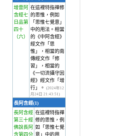
增壹阿
在這裡特指禪修
含經七
的思惟，例如
日品第
「思惟七覺意」
四十
中的用法。相當
（六）
的《中阿含經》
經文作「思
惟」，相當的南
傳經文作「修
習」，相當的
《一切流攝守因
經》經文作「增
行」。
(2024年12
月24日 21:43:51)
長阿含經(1)
長阿含經
在這裡特指禪
第三十經
修的思惟，例
佛說長阿
如「思惟七覺
含第四分
意」中的用