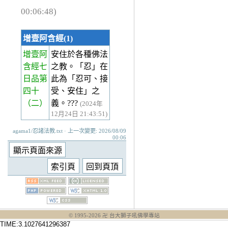
00:06:48)
增壹阿含經(1)
增壹阿
安住於各種佛法
含經七
之教。「忍」在
日品第
此為「忍可、接
四十
受、安住」之
（二）
義。???
(2024年
12月24日 21:43:51)
agama1/忍諸法教.txt · 上一次變更: 2026/08/09
00:06
© 1995-
2026
卍 台大獅子吼佛學專站
TIME:3.1027641296387