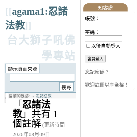
知客處
[[
agama1:忍諸
帳號：
法教
]]
密碼：
台大獅子吼佛
以後自動登入
學專站
忘記密碼？
歡迎註冊以享全權！
目前的足跡:
→
忍諸法教
「
忍諸法
教
」共有 1
個註解
(更新時間
2026年08月09日