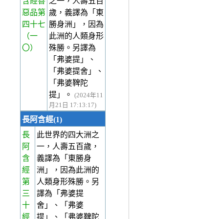
含經善
之一，人壽五百
惡品第
歲，義譯為「東
四十七
勝身洲」，因為
（一
此洲的人類身形
〇）
殊勝。另譯為
「弗婆提」、
「弗婆提舍」、
「弗婆鞞陀
提」。
(2024年11
月21日 17:13:17)
長阿含經(1)
長
此世界的四大洲之
阿
一，人壽五百歲，
含
義譯為「東勝身
經
洲」，因為此洲的
第
人類身形殊勝。另
三
譯為「弗婆提
十
舍」、「弗婆
經
提」、「弗婆鞞陀