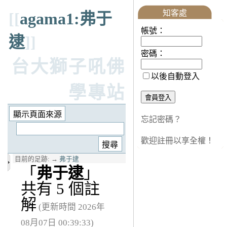
知客處
[[
agama1:弗于
帳號：
逮
]]
密碼：
台大獅子吼佛
以後自動登入
學專站
忘記密碼？
歡迎註冊以享全權！
目前的足跡:
→
弗于逮
「
弗于逮
」
共有 5 個註
解
(更新時間 2026年
08月07日 00:39:33)