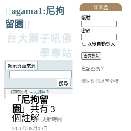
知客處
[[
agama1:尼拘
帳號：
留園
]]
密碼：
台大獅子吼佛
以後自動登入
學專站
忘記密碼？
歡迎註冊以享全權！
目前的足跡:
→
尼拘留園
「
尼拘留
園
」共有 3
個註解
(更新時間
2026年08月09日