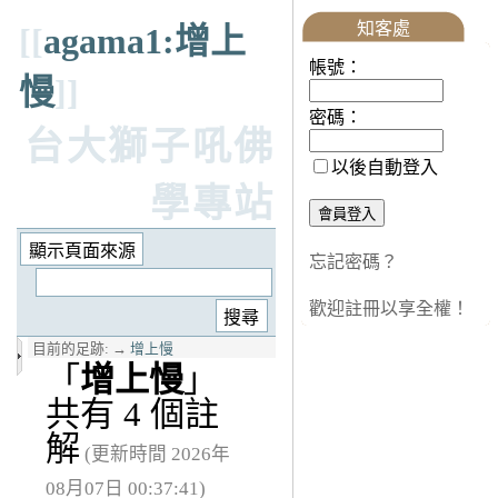
知客處
[[
agama1:增上
帳號：
慢
]]
密碼：
台大獅子吼佛
以後自動登入
學專站
忘記密碼？
歡迎註冊以享全權！
目前的足跡:
→
增上慢
「
增上慢
」
共有 4 個註
解
(更新時間 2026年
08月07日 00:37:41)