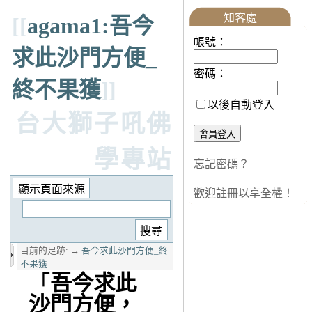
知客處
[[
agama1:吾今
帳號：
求此沙門方便_
密碼：
終不果獲
]]
以後自動登入
台大獅子吼佛
學專站
忘記密碼？
歡迎註冊以享全權！
目前的足跡:
→
吾今求此沙門方便_終
不果獲
「
吾今求此
沙門方便，