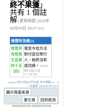
終不果獲
」
共有 1 個註
解
(更新時間 2026年
08月09日 00:07:01)
增壹阿含經(1)
增壹阿
我至今找方法
含經馬
對付這位修行
王品第
人，始終沒有
四十五
成功過。
(2024
年11月21日
（四）
17:54:18)
agama1/吾今求此沙門方便_終不果獲.txt · 上
一次變更: 2026/08/09 00:07