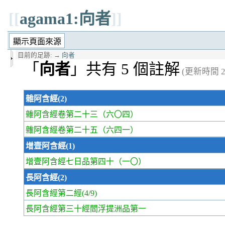
[[
agama1:向者
]]
目前的足跡:
→
向者
「
向者
」共有 5 個註解
(更新時間 20
雜阿含經(2)
雜阿含經卷第二十三
（六〇四）
雜阿含經卷第二十五
（六四一）
增壹阿含經(1)
增壹阿含經七日品第四十
（一〇）
長阿含經(2)
長阿含經第二經
(4/9)
長阿含經第三十經
閻浮提洲品第一