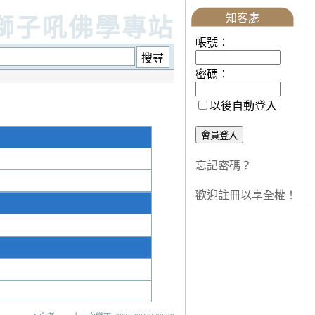
知客處
獅子吼佛學專站
帳號：
密碼：
以後自動登入
忘記密碼？
歡迎註冊以享全權！