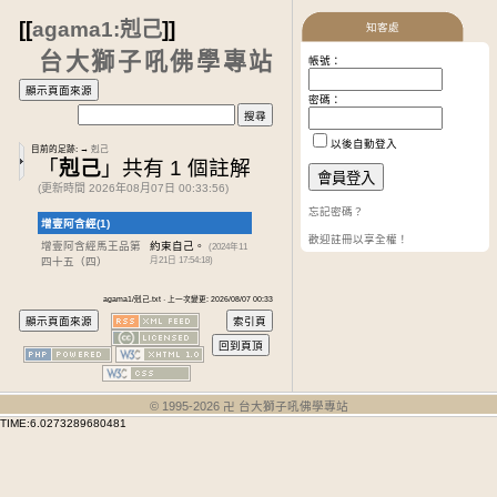
[[
agama1:剋己
]]
知客處
台大獅子吼佛學專站
帳號：
密碼：
以後自動登入
目前的足跡:
→
剋己
「
剋己
」共有 1 個註解
(更新時間 2026年08月07日 00:33:56)
忘記密碼？
增壹阿含經(1)
歡迎註冊以享全權！
增壹阿含經馬王品第
約束自己。
(2024年11
四十五
（四）
月21日 17:54:18)
agama1/剋己.txt · 上一次變更: 2026/08/07 00:33
© 1995-
2026
卍 台大獅子吼佛學專站
TIME:6.0273289680481