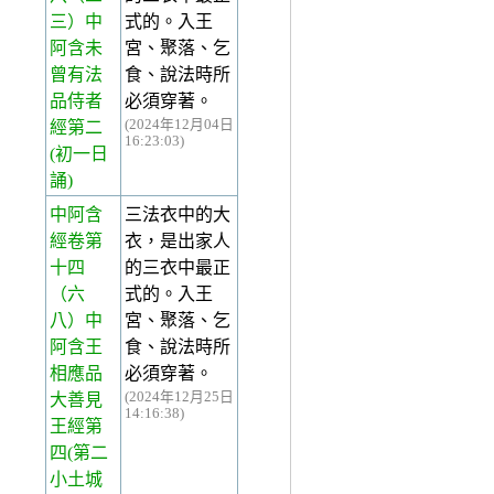
三）中
式的。入王
阿含未
宮、聚落、乞
曾有法
食、說法時所
品侍者
必須穿著。
(2024年12月04日
經第二
16:23:03)
(初一日
誦)
中阿含
三法衣中的大
經卷第
衣，是出家人
十四
的三衣中最正
（六
式的。入王
八）中
宮、聚落、乞
阿含王
食、說法時所
相應品
必須穿著。
(2024年12月25日
大善見
14:16:38)
王經第
四(第二
小土城