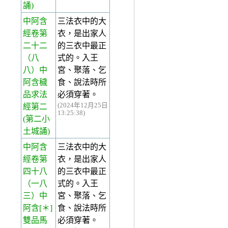
誦)
中阿含
三法衣中的大
經卷第
衣，是出家人
二十二
的三衣中最正
（八
式的。入王
八）中
宮、聚落、乞
阿含穢
食、說法時所
品求法
必須穿著。
(2024年12月25日
經第二
13:25:38)
(第二小
土城誦)
中阿含
三法衣中的大
經卷第
衣，是出家人
四十八
的三衣中最正
（一八
式的。入王
三）中
宮、聚落、乞
阿含[＊]
食、說法時所
雙品馬
必須穿著。