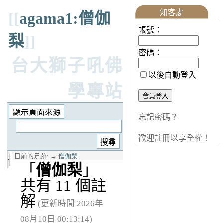
知客處
[[
agama1:僧伽
帳號：
梨
]]
密碼：
台大獅子吼佛
以後自動登入
學專站
忘記密碼？
歡迎註冊以享全權！
目前的足跡:
→
僧伽梨
「
僧伽梨
」
共有 11 個註
解
(更新時間 2026年
08月10日 00:13:14)