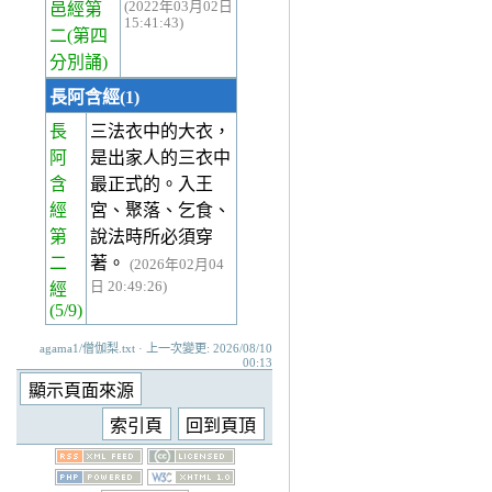
(2022年03月02日
邑經第
15:41:43)
二(第四
分別誦)
長阿含經(1)
長
三法衣中的大衣，
阿
是出家人的三衣中
含
最正式的。入王
經
宮、聚落、乞食、
第
說法時所必須穿
二
著。
(2026年02月04
日 20:49:26)
經
(5/9)
agama1/僧伽梨.txt · 上一次變更: 2026/08/10
00:13