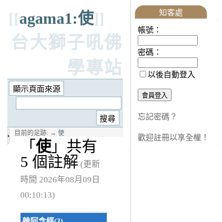
知客處
[[
agama1:使
]]
帳號：
台大獅子吼佛
密碼：
學專站
以後自動登入
忘記密碼？
目前的足跡:
→
使
歡迎註冊以享全權！
「
使
」共有
5 個註解
(更新
時間 2026年08月09日
00:10:13)
雜阿含經(3)