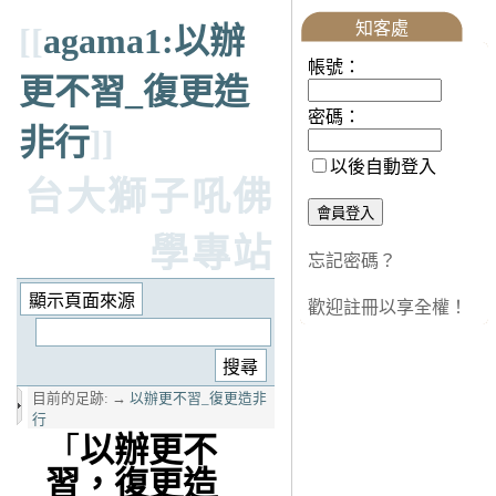
知客處
[[
agama1:以辦
帳號：
更不習_復更造
密碼：
非行
]]
以後自動登入
台大獅子吼佛
學專站
忘記密碼？
歡迎註冊以享全權！
目前的足跡:
→
以辦更不習_復更造非
行
「
以辦更不
習，復更造