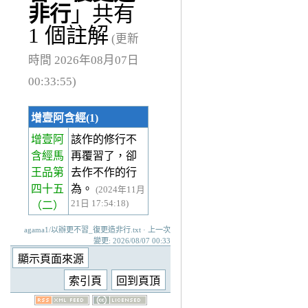
非行
」共有
1 個註解
(更新
時間 2026年08月07日
00:33:55)
增壹阿含經(1)
增壹阿
該作的修行不
含經馬
再覆習了，卻
王品第
去作不作的行
四十五
為。
(2024年11月
21日 17:54:18)
（二）
agama1/以辦更不習_復更造非行.txt · 上一次
變更: 2026/08/07 00:33