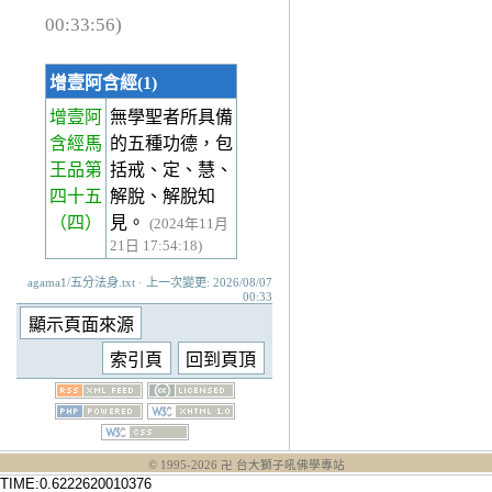
00:33:56)
增壹阿含經(1)
增壹阿
無學聖者所具備
含經馬
的五種功德，包
王品第
括戒、定、慧、
四十五
解脫、解脫知
（四）
見。
(2024年11月
21日 17:54:18)
agama1/五分法身.txt · 上一次變更: 2026/08/07
00:33
© 1995-
2026
卍 台大獅子吼佛學專站
TIME:0.6222620010376