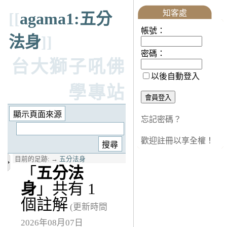
知客處
[[
agama1:五分
帳號：
法身
]]
密碼：
台大獅子吼佛
以後自動登入
學專站
忘記密碼？
歡迎註冊以享全權！
目前的足跡:
→
五分法身
「
五分法
身
」共有 1
個註解
(更新時間
2026年08月07日