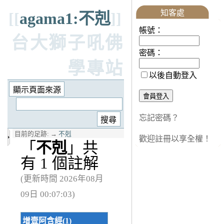
知客處
[[
agama1:不剋
]]
帳號：
台大獅子吼佛
密碼：
學專站
以後自動登入
忘記密碼？
目前的足跡:
→
不剋
歡迎註冊以享全權！
「
不剋
」共
有 1 個註解
(更新時間 2026年08月
09日 00:07:03)
增壹阿含經(1)