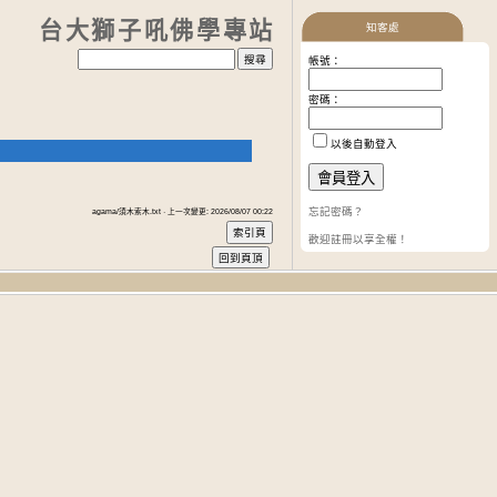
台大獅子吼佛學專站
知客處
帳號：
密碼：
以後自動登入
忘記密碼？
agama/須木索木.txt · 上一次變更: 2026/08/07 00:22
歡迎註冊以享全權！