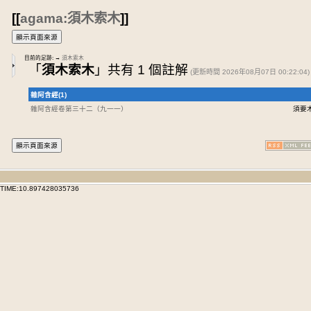
[[
agama:須木索木
]]
目前的足跡:
→
須木索木
「
須木索木
」共有 1 個註解
(更新時間 2026年08月07日 00:22:04)
雜阿含經(1)
雜阿含經卷第三十二
（九一一）
須要
TIME:10.897428035736