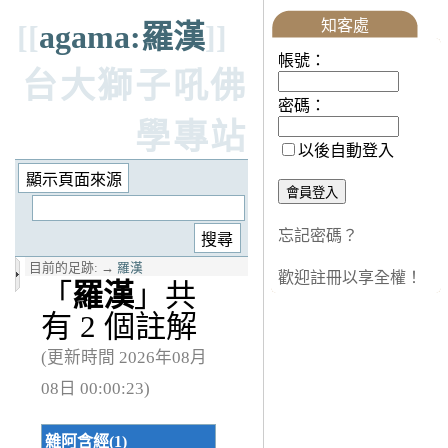
知客處
[[
agama:羅漢
]]
帳號：
台大獅子吼佛
密碼：
學專站
以後自動登入
忘記密碼？
目前的足跡:
→
羅漢
歡迎註冊以享全權！
「
羅漢
」共
有 2 個註解
(更新時間 2026年08月
08日 00:00:23)
雜阿含經(1)