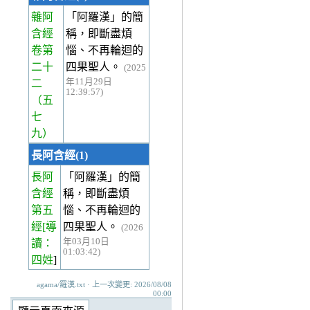
雜阿
「阿羅漢」的簡
含經
稱，即斷盡煩
卷第
惱、不再輪迴的
二十
四果聖人。
(2025
年11月29日
二
12:39:57)
（五
七
九）
長阿含經(1)
長阿
「阿羅漢」的簡
含經
稱，即斷盡煩
第五
惱、不再輪迴的
經
[導
四果聖人。
(2026
年03月10日
讀：
01:03:42)
四姓
]
agama/羅漢.txt · 上一次變更: 2026/08/08
00:00