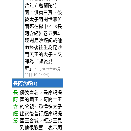
曾建立迦蘭陀竹
園，供養三寶，後
被太子阿闍世篡位
而死在獄中。《長
阿含經》卷五第4
經闍尼沙經記載他
命終後往生為毘沙
門天王的太子。又
譯為「頻婆娑
羅」。
(2025年05月
09日 10:24:24)
長阿含經(1)
長
優婆塞名，是摩竭提
阿
國的國王，阿闍世王
含
的父親。悉達多太子
經
出家後曾行經摩竭提
第
國王舍城，瓶沙王見
二
到他很歡喜，表示願