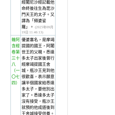
經闍尼沙經記載他
命終後往生為毘沙
門天王的太子。又
譯為「頻婆娑
羅」。
(2025年09月
19日 11:46:13)
雜阿
優婆塞名，是摩竭
含經
提國的國王，阿闍
卷第
世王的父親。悉達
三十
多太子出家後曾行
八
經摩竭提國王舍
（一
城，瓶沙王見到他
〇七
很歡喜，表示願意
四）
讓半個國家給悉達
多太子，要他別出
家了。悉達多太子
沒有接受，瓶沙王
就預約他成道後到
王舍城接受供養。