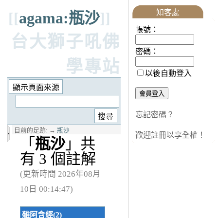
知客處
[[
agama:瓶沙
]]
帳號：
台大獅子吼佛
密碼：
學專站
以後自動登入
忘記密碼？
目前的足跡:
→
瓶沙
歡迎註冊以享全權！
「
瓶沙
」共
有 3 個註解
(更新時間 2026年08月
10日 00:14:47)
雜阿含經(2)