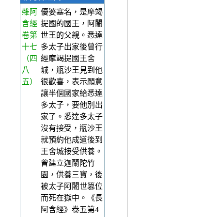
雜阿
優婆塞名，是摩竭
含經
提國的國王，阿闍
卷第
世王的父親。悉達
十七
多太子出家後曾行
（四
經摩竭提國王舍
八
城，瓶沙王見到他
五）
很歡喜，表示願意
讓半個國家給悉達
多太子，要他別出
家了。悉達多太子
沒有接受，瓶沙王
就預約他成道後到
王舍城接受供養。
曾建立迦蘭陀竹
園，供養三寶，後
被太子阿闍世篡位
而死在獄中。《長
阿含經》卷五第4