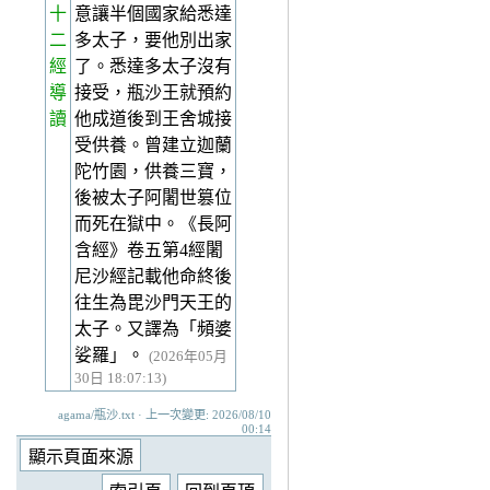
十
意讓半個國家給悉達
二
多太子，要他別出家
經
了。悉達多太子沒有
導
接受，瓶沙王就預約
讀
他成道後到王舍城接
受供養。曾建立迦蘭
陀竹園，供養三寶，
後被太子阿闍世篡位
而死在獄中。《長阿
含經》卷五第4經闍
尼沙經記載他命終後
往生為毘沙門天王的
太子。又譯為「頻婆
娑羅」。
(2026年05月
30日 18:07:13)
agama/瓶沙.txt · 上一次變更: 2026/08/10
00:14