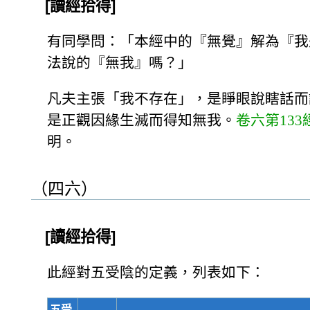
[讀經拾得]
有同學問：「本經中的『無覺』解為『我
法說的『無我』嗎？」
凡夫主張「我不存在」，是睜眼說瞎話而
是正觀因緣生滅而得知無我。
卷六第133
明。
（四六）
[讀經拾得]
此經對五受陰的定義，列表如下：
五受