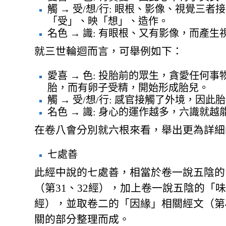
觸 → 受/想/行: 眼根、影像、視覺三
「受」、映「想」、造作。
名色 → 識: 有眼根、又有影像，而產
就三世輪迴而言，可舉例如下：
愛喜 → 色: 投胎前的眾生，貪愛任何
胎，而有卵子受精，開始形成胎兒。
觸 → 受/想/行: 感官接觸了外境，因
名色 → 識: 身心的運作越多，六識就
在卷八會分別就六根來看，舉出更為詳細
七處善
此經中說的七處善，相當於卷一說五陰的
（第31、32經），加上卷一說五陰的「味
經），並取卷二的「因緣」相關經文（第
關的部分整理而成。