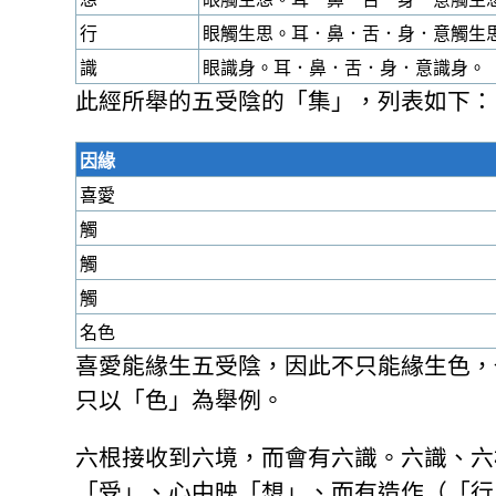
行
眼觸生思。耳．鼻．舌．身．意觸生
識
眼識身。耳．鼻．舌．身．意識身。
此經所舉的五受陰的「集」，列表如下：
因緣
喜愛
觸
觸
觸
名色
喜愛能緣生五受陰，因此不只能緣生色，
只以「色」為舉例。
六根接收到六境，而會有六識。六識、六
「受」、心中映「想」、而有造作（「行