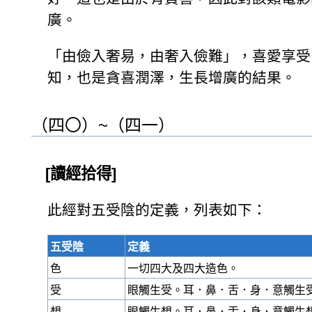
廣。
「由儉入奢易，由奢入儉難」，喜愛享受
知，也是貪喜潤澤，生長增廣的結果。
（四〇）~（四一）
[讀經拾得]
此經對五受陰的定義，列表如下：
五受陰
定義
色
一切四大及四大造色。
受
眼觸生受。耳．鼻．舌．身．意觸生
想
眼觸生想。耳．鼻．舌．身．意觸生