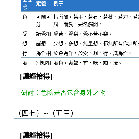
定義
例子
陰
色
可閡可
指所閡，若手、若石、若杖、若刀、若
分
風、雨觸，是名觸閡。
受
諸覺相
覺苦、覺樂、覺不苦不樂。
想
諸想
少想、多想、無量想、都無所有作無所
行
為作相
於色為作，於受、想、行、識為作。
識
別知相
識色，識聲、香、味、觸、法。
[讀經拾得]
研討：色陰是否包含身外之物
（四七）~（五三）
[讀經拾得]