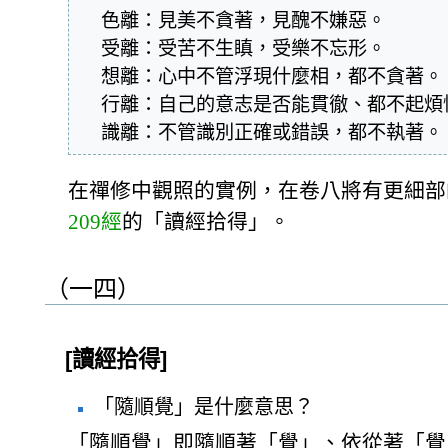
  色離：見美不貪著，見醜不嫌惡。

  受離：受苦不生瞋，受樂不忘形。

  想離：心中不管浮現什麼相，都不貪著。

  行離：自己的意志是否能貫徹、都不起煩惱。

  識離：不管識別正確或錯誤，都不執著。
在禪修中觀照的實例，在卷八將有更細部
209經
的「讀經拾得」。
（一四）
[讀經拾得]
「隨順覺」是什麼意思？
「隨順覺」即隨順著「覺」、依從著「覺