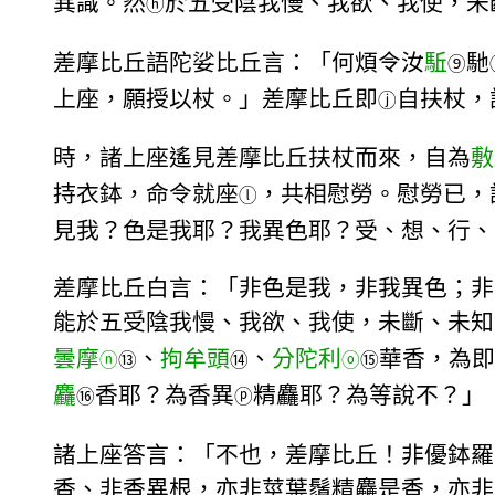
異識。然
於五受陰我慢、我欲、我使，未
ⓗ
差摩比丘語陀娑比丘言：「何煩令汝
駈
馳
⑨
上座，願授以杖。」差摩比丘即
自扶杖，
ⓙ
時，諸上座遙見差摩比丘扶杖而來，自為
敷
持衣鉢，命令就座
，共相慰勞。慰勞已，
ⓛ
見我？色是我耶？我異色耶？受、想、行、
差摩比丘白言：「非色是我，非我異色；非
能於五受陰我慢、我欲、我使，未斷、未知
曇摩
、
拘牟頭
、
分陀利
華香，為即
ⓝ
⑬
⑭
ⓞ
⑮
麤
香耶？為香異
精麤耶？為等說不？」
⑯
ⓟ
諸上座答言：「不也，差摩比丘！非優鉢羅
香、非香異根，亦非莖葉鬚精麤是香，亦非