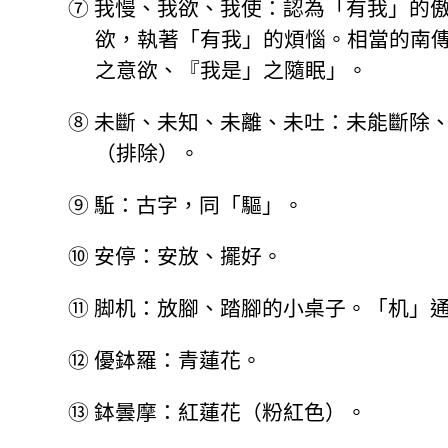
⑦
我慢、我欲、我使：認為「有我」的
欲，執著「有我」的煩惱。相當的南
之意欲、『我是」之隨眠」。
⑧
未斷、未知、未離、未吐：未能斷除
（排除）。
⑨
駈：古字，同「驅」。
⑩
安停：安放、擺好。
⑪
脚机：放腳、踏腳的小桌子。「机」
⑫
優鉢羅：青蓮花。
⑬
鉢曇摩：紅蓮花（粉紅色）。