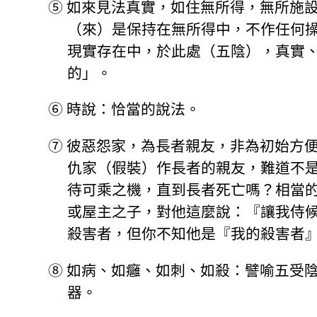
⑤
如來見法真實，如住無所得，無所施
（來）是保持在無所得中，不作任何
現實存在中，於此處（五陰），真實
的」。
⑥
時說：恰當的說法。
⑦
彼惡怨家，為長者親友，非為初始方
仇家（假裝）作長者的親友，難道不
待可乘之機，直到長者死亡嗎？相當
或屋主之子，對他這麼說：『讓我侍
殺害者，但你不知他是『我的殺害者
⑧
如病、如癰、如刺、如殺：譬喻五受
器。