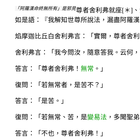
「阿羅漢命終無所有」是邪見
尊者舍利弗就座[＊]
如是語：『我解知世尊所說法，漏盡阿羅漢
焰摩迦比丘白舍利弗言：「實爾，尊者舍利
舍利弗言：「我今問汝，隨意答我。云何，
答言：「尊者舍利弗！
無常
。」
復問：「若無常者，是苦不？」
答言：「是苦。」
復問：「若無常、苦，是
變易法
，多聞聖弟
答言：「不也，尊者舍利弗！」