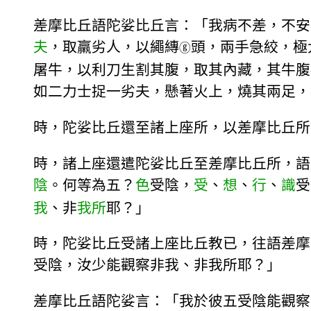
差摩比丘語陀娑比丘言：「我病不差，不安
夫
，取羸劣人，以繩縳
頭，兩手急絞，極
ⓖ
屠牛，以利刀生割其腹，取其內藏，其牛腹
如二力士捉一劣夫，懸著火上，燒其兩足，
時，陀娑比丘還至諸上座所，以差摩比丘所
時，諸上座還遣陀娑比丘至差摩比丘所，語
陰
。何等為五？
色
受陰，
受
、
想
、
行
、
識
受
我
、非
我所
耶？」
時，陀娑比丘受諸上座比丘教已，往語差摩
受陰，汝少能觀察非我、非我所耶？」
差摩比丘語陀娑言：「我於彼五受陰能觀察