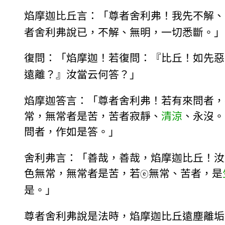
焰摩迦比丘言：「尊者舍利弗！我先不解、
者舍利弗說已，不解、無明，一切悉斷。」
復問：「焰摩迦！若復問：『比丘！如先惡
遠離？』汝當云何答？」
焰摩迦答言：「尊者舍利弗！若有來問者，
常，無常者是苦，苦者寂靜、
清涼
、永沒。
問者，作如是答。」
舍利弗言：「善哉，善哉，焰摩迦比丘！汝
色無常，無常者是苦，若
無常、苦者，是
ⓔ
是。」
尊者舍利弗說是法時，焰摩迦比丘遠塵離垢