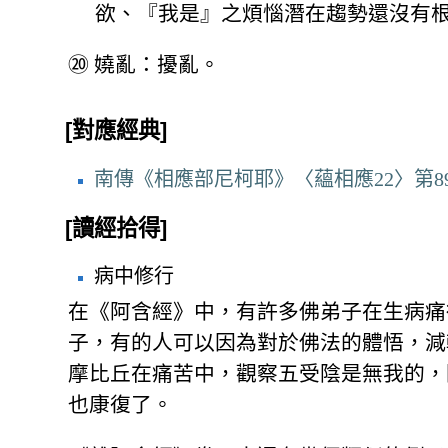
欲、『我是』之煩惱潛在趨勢還沒有
⑳
嬈亂：擾亂。
[對應經典]
南傳《相應部尼柯耶》〈蘊相應22〉第8
[讀經拾得]
病中修行
在《阿含經》中，有許多佛弟子在生病痛
子，有的人可以因為對於佛法的體悟，減
摩比丘在痛苦中，觀察五受陰是無我的，
也康復了。