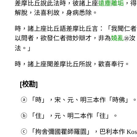
差摩比丘說此法時，彼諸上座
遠塵離垢
，得
解脫，法喜利故，身病悉除。
時，諸上座比丘語差摩比丘言：「我聞仁者
以問者，欲發仁者微妙辯才，非為
嬈亂
汝
⑳
法。」
時，諸上座聞差摩比丘所說，歡喜奉行。
[校勘]
ⓐ
「時」，宋、元、明三本作「時佛」
ⓑ
「住」，元、明二本作「往」。
ⓒ
「拘舍彌國瞿師羅園」，巴利本作 Kosambī 