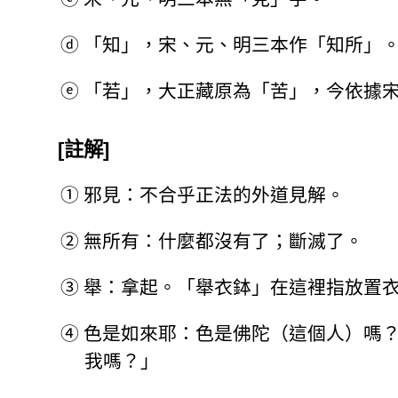
ⓓ
「知」，宋、元、明三本作「知所」
ⓔ
「若」，大正藏原為「苦」，今依據
[註解]
①
邪見：不合乎正法的外道見解。
②
無所有：什麼都沒有了；斷滅了。
③
舉：拿起。「舉衣鉢」在這裡指放置
④
色是如來耶：色是佛陀（這個人）嗎
我嗎？」