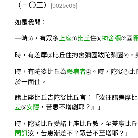
（一〇三）
[0029c06]
如是我聞：
一時
，有眾多
上座
比丘
住
拘舍彌
國
ⓐ
①
ⓑ
②
時，有差摩
比丘住拘舍彌國跋陀梨園
，
ⓓ
ⓔ
時，有陀娑比丘為
瞻病者
。時，陀娑
比
④
ⓕ
於一面住。
諸上座比丘告陀娑比丘言：「汝往詣差摩比
差
安隱
，苦患不增劇耶？』」
⑤
時，陀娑比丘受諸上座比丘教，至差摩比丘
問訊
汝，苦患漸差不？眾苦不至增耶？」