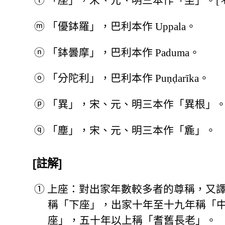
ⓛ
「座」，宋、元、明三本作「坐」。[＊
ⓜ
「優鉢羅」，巴利本作 Uppala。
ⓝ
「鉢曇摩」，巴利本作 Paduma。
ⓞ
「分陀利」，巴利本作 Puṇḍarīka。
ⓟ
「異」，宋、元、明三本作「異根」
ⓠ
「塵」，宋、元、明三本作「麁」。
[註解]
①
上座：對出家年數較多者的尊稱，又
稱「下座」，出家十年至十九年稱「
座」，五十年以上稱「耆舊長老」。