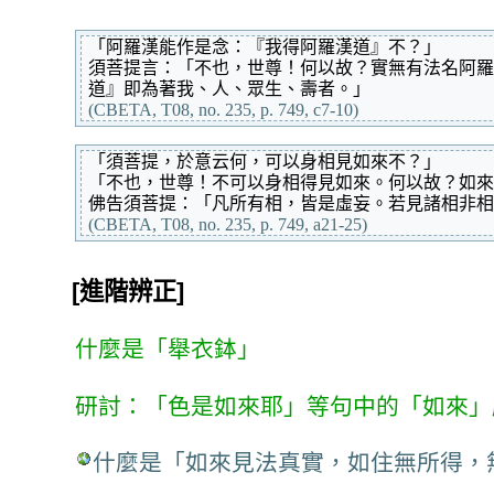
「阿羅漢能作是念：『我得阿羅漢道』不？」
須菩提言：「不也，世尊！何以故？實無有法名阿羅
道』即為著我、人、眾生、壽者。」
(CBETA, T08, no. 235, p. 749, c7-10)
「須菩提，於意云何，可以身相見如來不？」
「不也，世尊！不可以身相得見如來。何以故？如來
佛告須菩提：「凡所有相，皆是虛妄。若見諸相非相
(CBETA, T08, no. 235, p. 749, a21-25)
[進階辨正]
什麼是「舉衣鉢」
研討：「色是如來耶」等句中的「如來」
什麼是「如來見法真實，如住無所得，