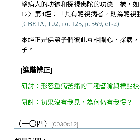
望病人的功德和探視佛陀的功德一樣，如
12〉第4經：「其有瞻視病者，則為瞻
(CBETA, T02, no. 125, p. 569, c1-2)
本經正是佛弟子們彼此互相關心、探病，
子。
[進階辨正]
研討：形容重病苦痛的三種譬喻與標點校
研討：初果沒有我見，為何仍有我慢？
（一〇四）
[0030c12]