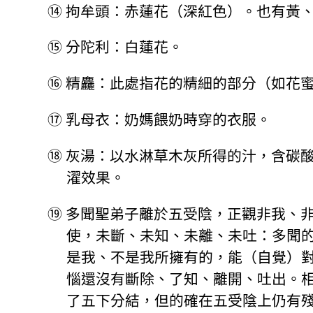
⑭
拘牟頭：赤蓮花（深紅色）。也有黃
⑮
分陀利：白蓮花。
⑯
精麤：此處指花的精細的部分（如花
⑰
乳母衣：奶媽餵奶時穿的衣服。
⑱
灰湯：以水淋草木灰所得的汁，含碳
濯效果。
⑲
多聞聖弟子離於五受陰，正觀非我、
使，未斷、未知、未離、未吐：多聞
是我、不是我所擁有的，能（自覺）
惱還沒有斷除、了知、離開、吐出。
了五下分結，但的確在五受陰上仍有