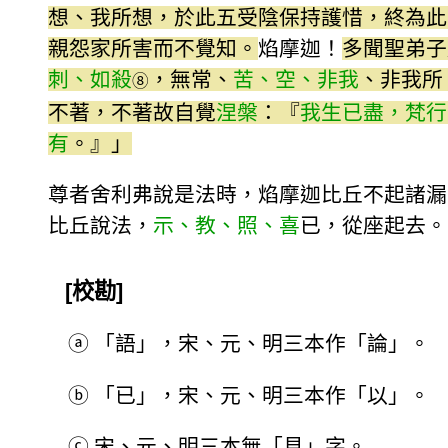
想、我所想，於此五受陰保持護惜，終為此
親怨家所害而不覺知。
焰摩迦！
多聞聖弟子
刺、如殺
，無常、
苦、空、非我
、非我所
⑧
不著，不著故自覺
涅槃
：『
我生已盡，梵行
有
。』」
尊者舍利弗說是法時，焰摩迦比丘不起諸漏
比丘說法，
示、教、照、喜
已，從座起去。
[校勘]
ⓐ
「語」，宋、元、明三本作「論」。
ⓑ
「已」，宋、元、明三本作「以」。
ⓒ
宋、元、明三本無「見」字。