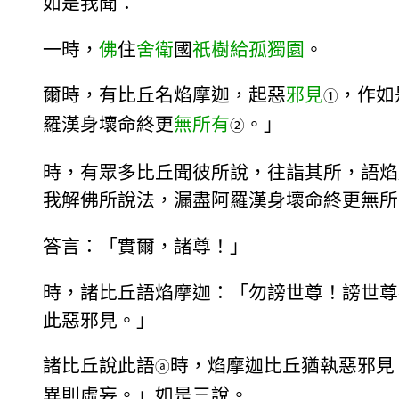
如是我聞：
一時，
佛
住
舍衛
國
祇樹給孤獨園
。
爾時，有比丘名焰摩迦，起惡
邪見
，作如
①
羅漢身壞命終更
無所有
。」
②
時，有眾多比丘聞彼所說，往詣其所，語焰
我解佛所說法，漏盡阿羅漢身壞命終更無所
答言：「實爾，諸尊！」
時，諸比丘語焰摩迦：「勿謗世尊！謗世尊
此惡邪見。」
諸比丘說此語
時，焰摩迦比丘猶執惡邪見
ⓐ
異則虛妄。」如是三說。