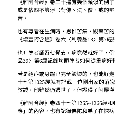
《雜阿含經》卷二十還有幾個類似的例子
或是依四不壞淨（對佛、法、僧、戒的堅
苦。
也有尊者在生病時，思惟苦集，觀察苦的
《增壹阿含經》卷六〈利養品13〉第7
也有尊者誦習七覺支，病竟然就好了，例
品39〉第6經記錄均頭尊者如何從重病好
若是絕症或身體已完全毀壞的，也能好走
十七第1025經就有記載一位剛出家的落
教誡，他雖然仍過世了，但證得了阿羅漢
《雜阿含經》卷四十七第1265~1266經和
應」的內容，也有記錄佛陀和弟子在探病