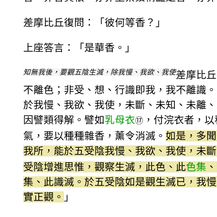
差摩比丘復問：「彼何等香？」
上座答言：「是華香。」
知無我後，要觀五陰生滅，除我慢、我欲、我使
差摩比丘
不離色；非受、想、行識即我，我不離識。
於我慢、我欲、我使，未斷、未知、未離、
因譬類得解。譬如
乳母衣
，付浣衣者，以
⑰
氣，要以種種雜香，薰令消滅。
如是，多聞
我所，能於五受陰我慢、我欲、我使，未斷
受陰增進思惟，觀察生滅，此色、此
色集
、
集、此識滅。於五受陰如是觀生滅已，我慢
實正觀。
」