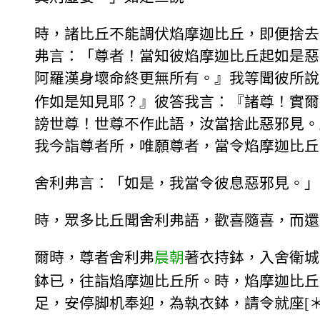
時，諸比丘不能調伏焰摩迦比丘，即便捨去
弗言：「尊者！當知彼焰摩迦比丘起如是惡
阿羅漢身壞命終更無所有。』我等聞彼所說
作如是知見耶？』彼答我言：『諸尊！實爾
謗世尊！世尊不作此語，汝當捨此惡邪見。
我今詣尊者所，唯願尊者，當令焰摩迦比丘
舍利弗言：「如是，我當令彼息惡邪見。」
時，眾多比丘聞舍利弗語，歡喜隨喜，而還
爾時，尊者舍利弗
晨朝
著衣持鉢，入舍衛城
鉢已，往詣焰摩迦比丘所。時，焰摩迦比丘
足，安停脚机奉迎，為執衣鉢，請令就座[＊