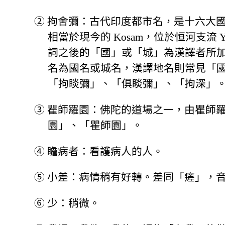
②
拘舍彌：古代印度都市名，是十六大
相當於現今的 Kosam，位於恒河支流 
詞之後的「國」或「城」為漢譯者所
名為國名或城名，漢譯地名則常見「
「拘睒彌」、「俱睒彌」、「拘深」
③
瞿師羅園：佛陀的道場之一，由瞿師
園」、「瞿師園」。
④
瞻病者：看護病人的人。
⑤
小差：病情稍有好轉。差同「瘥」，音
⑥
少：稍微。