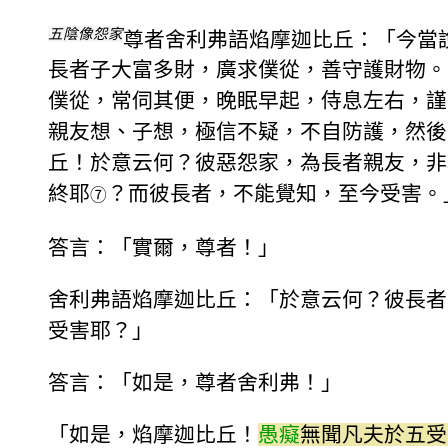
五陰像怨家
尊者舍利弗語焰摩迦比丘：「今當
長者子大富多財，廣求僕從，善守護財物。
僕從，常伺其便，晚眠早起，侍息左右，謹
親友想、子想，極信不疑，不自防護，然後
丘！於意云何？彼惡怨家，為長者親友，非
終耶
？而彼長者，不能覺知，至今受害。
⑦
答言：「實爾，尊者！」
舍利弗語焰摩迦比丘：「於意云何？彼長者
受害耶？」
答言：「如是，尊者舍利弗！」
「如是，焰摩迦比丘！
愚癡
無聞凡夫於五受