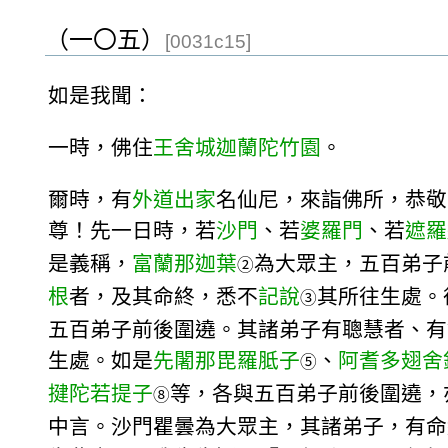
（一〇五）
[0031c15]
如是我聞：
一時，佛住
王舍城
迦蘭陀竹園
。
爾時，有
外道出家
名仙尼，來詣佛所，恭敬
尊！先一日時，若
沙門
、若
婆羅門
、若
遮羅
是義稱，
富蘭那迦葉
為大眾主，五百弟子
②
根
者，及其命終，悉不
記說
其所往生處。
③
五百弟子前後圍遶。其諸弟子有聰慧者、有
生處。如是
先闍那毘羅胝子
、
阿耆多翅舍
⑤
揵陀若提子
等，各與五百弟子前後圍遶，
⑧
中言。沙門瞿曇為大眾主，其諸弟子，有命