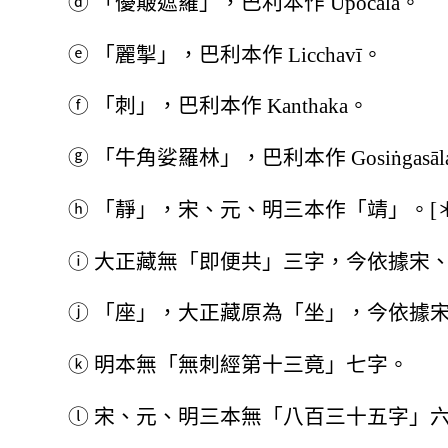
ⓓ
「優簸遮羅」，巴利本作 Upocāla。
ⓔ
「麗掣」，巴利本作 Licchavī。
ⓕ
「刺」，巴利本作 Kanthaka。
ⓖ
「牛角娑羅林」，巴利本作 Gosiṅgasāla
ⓗ
「靜」，宋、元、明三本作「靖」。[＊
ⓘ
大正藏無「即便共」三字，今依據宋
ⓙ
「座」，大正藏原為「坐」，今依據
ⓚ
明本無「無刺經第十三竟」七字。
ⓛ
宋、元、明三本無「八百三十五字」