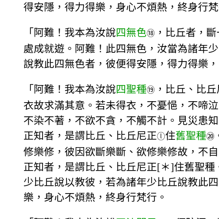
得安隱，得力得樂，身心不煩熱，終身行梵
「阿難！我本為汝說
四無色
，比丘者，斷
⑱
處成就遊。阿難！此四無色，汝當為諸年少
說教此四無色者，彼便得安隱，得力得樂，
「阿難！我本為汝說
四聖種
，比丘、比丘
⑲
衣故求滿其意。若未得衣，不憂悒，不啼泣
不染不著，不欲不貪，不觸不計。見災患知
正知者，是謂比丘、比丘尼正
住
舊聖種
ⓛ
⑳
修樂修，彼因欲斷樂斷、欲修樂修故，不自
正知者，是謂比丘、比丘尼正[＊]住舊聖
少比丘說以教彼，若為諸年少比丘說教此四
樂，身心不煩熱，終身行梵行。