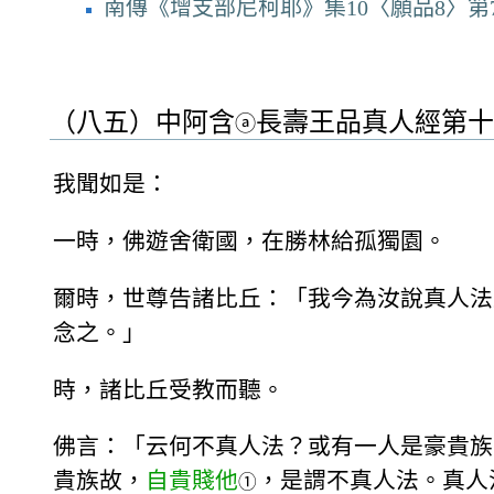
南傳《增支部尼柯耶》集10〈願品8〉第
（八五）中阿含
長壽王品真人經第十
ⓐ
我聞如是：
一時，佛遊舍衛國，在勝林給孤獨園。
爾時，世尊告諸比丘：「我今為汝說真人法
念之。」
時，諸比丘受教而聽。
佛言：「云何不真人法？或有一人是豪貴族
貴族故，
自貴賤他
，是謂不真人法。真人
①