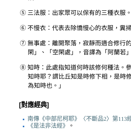
⑤
三法服：出家眾可以保有的三種衣服
⑥
不慢衣：代表去除憍慢心的衣服，糞
⑦
無事處：離開聚落，寂靜而適合修行
閑」、「空閑處」，音譯為「阿蘭若
⑧
知時：此處指知道何時該修何種法。
知時耶？謂比丘知是時修下相，是時
為知時也。」
[對應經典]
南傳《中部尼柯耶》〈不斷品2〉第113
《是法非法經》
。