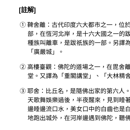
[註解]
①
鞞舍離：古代印度六大都市之一，位
部，在恆河北岸，是十六大國之一的
種族叫離車，是跋祇族的一部。另譯
「廣嚴城」。
②
高樓臺觀：佛陀的道場之一，在毘舍
堂。又譯為「重閣講堂」、「大林精
③
耶舍：比丘名，是隨佛出家的第六人
天歌舞娛樂過後，半夜醒來，見到睡
邊睡邊流口水，美女口中的白齒也是
地跑出城外，在河岸邊遇到佛陀，聽