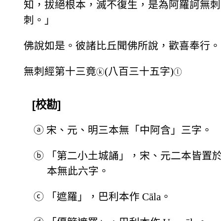
知，拔絕根本，滅不復生，是為阿羅訶無刺
刺。」
佛說如是。彼諸比丘聞佛所說，歡喜奉行。
無刺經第十三竟
(八百三十五字)
ⓚ
ⓛ
[校勘]
ⓐ
宋、元、明三本無「中阿含」三字。
ⓑ
「第二小土城誦」，宋、元二本皆置
本無此六字。
ⓒ
「遮羅」，巴利本作 Cāla。