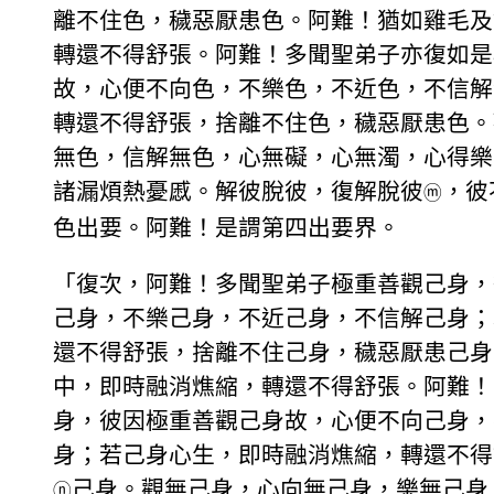
離不住色，穢惡厭患色。阿難！猶如雞毛及
轉還不得舒張。阿難！多聞聖弟子亦復如是
故，心便不向色，不樂色，不近色，不信解
轉還不得舒張，捨離不住色，穢惡厭患色。
無色，信解無色，心無礙，心無濁，心得樂
諸漏煩熱憂慼。解彼脫彼，復解脫彼
，彼
ⓜ
色出要。阿難！是謂第四出要界。
「復次，阿難！多聞聖弟子極重善觀己身，
己身，不樂己身，不近己身，不信解己身；
還不得舒張，捨離不住己身，穢惡厭患己身
中，即時融消燋縮，轉還不得舒張。阿難！
身，彼因極重善觀己身故，心便不向己身，
身；若己身心生，即時融消燋縮，轉還不得
己身。觀無己身，心向無己身，樂無己身
ⓝ