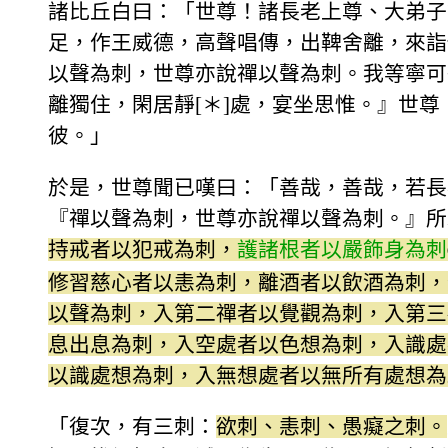
諸比丘白曰：「世尊！諸長老上尊、大弟子
足，作王威德，高聲唱傳，出鞞舍離，來詣
以聲為刺，世尊亦說禪以聲為刺。我等寧可
離獨住，閑居靜[＊]處，宴坐思惟。』世
彼。」
於是，世尊聞已嘆曰：「善哉，善哉，若長
『禪以聲為刺，世尊亦說禪以聲為刺。』所
持戒者以犯戒為刺，
護諸根者以嚴飾身為刺
修習慈心者以恚為刺，離酒者以飲酒為刺，
以聲為刺，入第二禪者以覺觀為刺，入第三
息出息為刺，入空處者以色想為刺，入識處
以識處想為刺，入無想處者以無所有處想為
「復次，有三刺：
欲刺、恚刺、愚癡之刺。