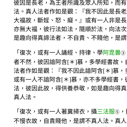
彼因是長老，為王者所識及眾人所知，而有
法。真人法者作如是觀：『我不因此是長老
大福故，斷婬、怒、癡。』或有一人非是長
亦無大福，彼行法如法，隨順於法，向法次
是趣向得真諦法者，不自貴、不賤他，是謂
「復次，或有一人誦經、持律、學
阿毘曇
③
者不然，彼因諳阿含[＊]慕，多學經書故
法者作如是觀：『我不因此諳阿含[＊]慕
或有一人不諳阿含[＊]慕，亦不多學經書
法，彼因此故，得供養恭敬，如是趣向得真
真人法。
「復次，或有一人著糞掃衣，攝
三法服
，
⑤
不慢衣故，自貴賤他，是謂不真人法。真人