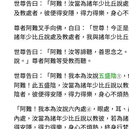
世尊告曰：「阿難！汝當為諸年少比丘說處
及教處者，彼便得安隱，得力得樂，身心不
尊者阿難叉手向佛，白曰：「世尊！今正是
諸年少比丘說處及教處者，我與諸年少比丘
世尊告曰：「阿難！汝等諦聽，善思念之。
說。」尊者阿難等受教而聽。
世尊告曰：「阿難！我本為汝說
五盛陰
，
①
阿難！此五盛陰，汝當為諸年少比丘說以教
陰者，彼便得安隱，得力得樂，身心不煩熱
「阿難！我本為汝說六內處
，眼處，耳、
ⓓ
內處，汝當為諸年少比丘說以教彼，若為諸
得安隱，得力得樂，身心不煩熱，終身行梵