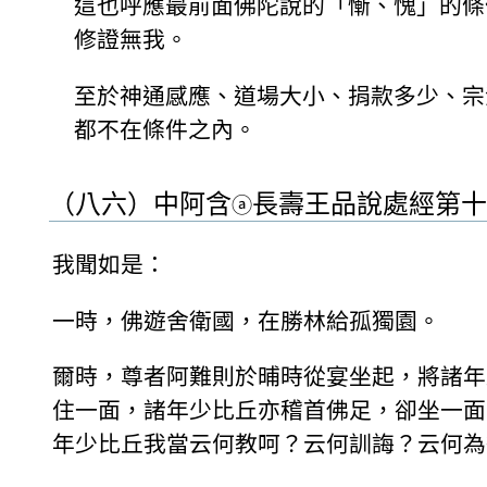
這也呼應最前面佛陀說的「慚、愧」的條
修證無我。
至於神通感應、道場大小、捐款多少、宗
都不在條件之內。
（八六）中阿含
長壽王品說處經第十
ⓐ
我聞如是：
一時，佛遊舍衛國，在勝林給孤獨園。
爾時，尊者阿難則於晡時從宴坐起，將諸年
住一面，諸年少比丘亦稽首佛足，卻坐一面
年少比丘我當云何教呵？云何訓誨？云何為