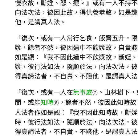
慢衣故，斷婬、怒、癡。』或有一人不持不
向法次法，彼因此故，得供養恭敬，如是趣
他，是謂真人法。
「復次，或有一人常行乞食，飯齊五升，限
漿，餘者不然，彼因過中不飲漿故，自貴賤
如是觀：『我不因此過中不飲漿故，斷婬、
漿，彼行法如法，隨順於法，向法次法，彼
得真諦法者，不自貴、不賤他，是謂真人法
「復次，或有一人在
無事處
、山林樹下，
⑦
間，或能
知時
，餘者不然，彼因此知時故
⑧
人法者作如是觀：『我不因此知時故，斷婬
時，彼行法如法，隨順於法，向法次法，彼
得真諦法者，不自貴、不賤他，是謂真人法