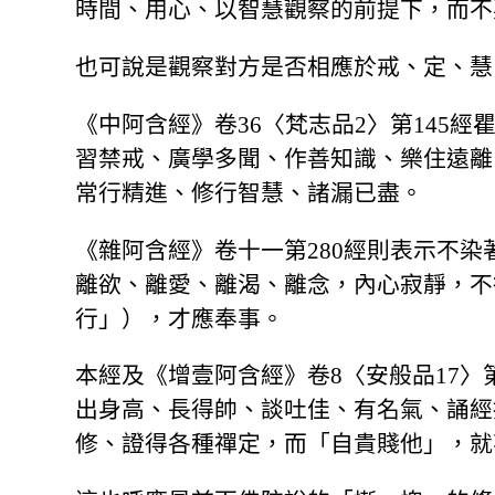
時間、用心、以智慧觀察的前提下，而不
也可說是觀察對方是否相應於戒、定、慧
《中阿含經》卷36〈梵志品2〉第145
習禁戒、廣學多聞、作善知識、樂住遠離
常行精進、修行智慧、諸漏已盡。
《雜阿含經》卷十一第280經則表示不
離欲、離愛、離渴、離念，內心寂靜，不
行」），才應奉事。
本經及《增壹阿含經》卷8〈安般品17〉
出身高、長得帥、談吐佳、有名氣、誦經
修、證得各種禪定，而「自貴賤他」，就