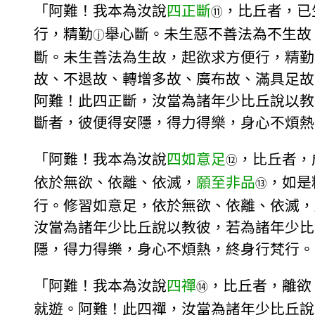
「阿難！我本為汝說
四正斷
，比丘者，已
⑪
行，精勤
舉心斷。未生惡不善法為不生故
ⓙ
斷。未生善法為生故，起欲求方便行，精勤
故、不退故、轉增多故、廣布故、滿具足故
阿難！此四正斷，汝當為諸年少比丘說以教
斷者，彼便得安隱，得力得樂，身心不煩熱
「阿難！我本為汝說
四如意足
，比丘者，
⑫
依於無欲、依離、依滅，
願至非品
，如是
⑬
行。修習如意足，依於無欲、依離、依滅，
汝當為諸年少比丘說以教彼，若為諸年少比
隱，得力得樂，身心不煩熱，終身行梵行。
「阿難！我本為汝說
四禪
，比丘者，離欲
⑭
就遊。阿難！此四禪，汝當為諸年少比丘說