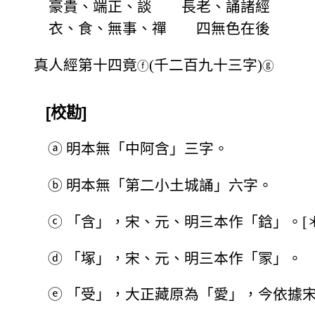
豪貴、端正、談 長老、誦諸經
衣、食、無事、禪 四無色在後
真人經第十四竟
(千二百九十三字)
ⓕ
ⓖ
[校勘]
ⓐ
明本無「中阿含」三字。
ⓑ
明本無「第二小土城誦」六字。
ⓒ
「含」，宋、元、明三本作「鋡」。[＊
ⓓ
「塚」，宋、元、明三本作「冡」。
ⓔ
「受」，大正藏原為「愛」，今依據宋