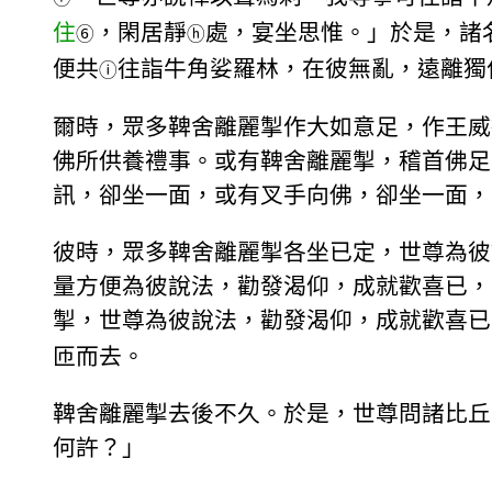
住
，閑居靜
處，宴坐思惟。」於是，諸
⑥
ⓗ
便共
往詣牛角娑羅林，在彼無亂，遠離獨
ⓘ
爾時，眾多鞞舍離麗掣作大如意足，作王威
佛所供養禮事。或有鞞舍離麗掣，稽首佛足
訊，卻坐一面，或有叉手向佛，卻坐一面，
彼時，眾多鞞舍離麗掣各坐已定，世尊為彼
量方便為彼說法，勸發渴仰，成就歡喜已，
掣，世尊為彼說法，勸發渴仰，成就歡喜已
匝而去。
鞞舍離麗掣去後不久。於是，世尊問諸比丘
何許？」