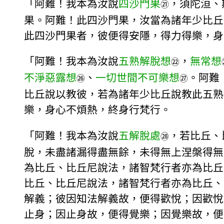
「阿難！我本為汝說
四沙門果
，須陀洹、
㉑
果。阿難！此四沙門果，汝當為諸年少比丘
此四沙門果者，彼便得安隱，得力得樂，身
「阿難！我本為汝說
五熟解脫想
，
無常想
㉒
不淨惡露想
、
一切世間不可樂想
。阿難
㉖
㉗
比丘說以教彼，若為諸年少比丘說教此五熟
樂，身心不煩熱，終身行梵行。
「阿難！我本為汝說
五解脫處
，若比丘、
㉘
脫，未盡諸漏得盡無餘，未得無上涅槃得無
為比丘、比丘尼說法，諸智梵行者亦為比丘
比丘、比丘尼說法，諸智梵行者亦為比丘、
解義；彼因知法解義故，便得歡悅；因歡悅
止身；因止身故，便得覺樂；因覺樂故，便