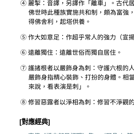
④
麗掣：音譯，另譯作「離車」。古代
佛世時此種族實施共和制，頗為富強
得佛舍利，起塔供養。
⑤
作大如意足：作超乎常人的強力（宣
⑥
遠離獨住：遠離世俗而獨自居住。
⑦
護諸根者以嚴飾身為刺：守護六根的
嚴飾身指精心裝飾、打扮的身體。相
來說，看表演是刺」。
⑧
修習惡露者以淨相為刺：修習不淨觀
[對應經典]