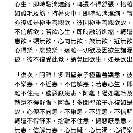
心生，即時融消燋縮，轉還不得舒張，捨離
如雞毛及筋，持著火中，即時融消燋縮，轉
亦復如是極重善觀欲，彼因極重善觀欲故，
不信解欲；若欲心生，即時融消燋縮，轉還
患欲。觀無欲，心向無欲，樂無欲，近無欲
心得樂，能致樂，遠離一切欲及因欲生諸漏
彼，彼不復受此覺，謂覺因欲生，如是欲出
「復次，阿難！多聞聖弟子極重善觀恚，彼
不樂恚，不近恚，不信解恚；若恚心生，即
離不住恚，穢惡厭患恚。阿難！猶如雞毛及
轉還不得舒張。阿難！多聞聖弟子亦復如是
故，心便不向恚，不樂恚，不近恚，不信解
轉還不得舒張，捨離不住恚，穢惡厭患恚。
無恚，信解無恚，心無礙，心無濁，心得樂