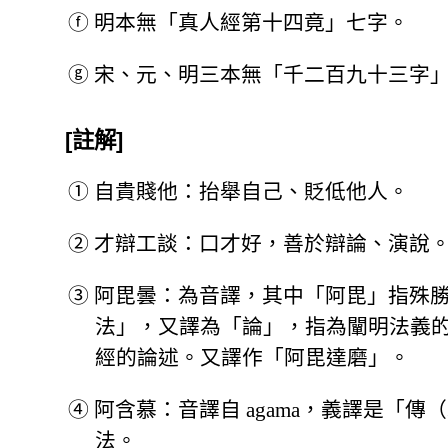
ⓕ
明本無「真人經第十四竟」七字。
ⓖ
宋、元、明三本無「千二百九十三字
[註解]
①
自貴賤他：抬舉自己、貶低他人。
②
才辯工談：口才好，善於辯論、演說
③
阿毘曇：為音譯，其中「阿毘」指殊
法」，又譯為「論」，指為闡明法義
經的論述。又譯作「阿毘達磨」。
④
阿含慕：音譯自 agama，義譯是「
法。