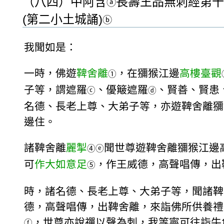
（八四）中阿含
長壽王品無刺經第十
ⓐ
(第二小土城誦)
ⓑ
我聞如是：
一時，佛遊
鞞舍離
，在獼猴江邊
高樓臺觀
①
子等，謂遮羅
、優簸遮羅
、賢善、賢患
ⓒ
ⓓ
名德、長老上尊、大弟子等，亦遊鞞舍離獼
邊住。
諸鞞舍離
麗掣
聞世尊遊鞞舍離獼猴江邊
④
ⓔ
可
作大如意足
，作王威德，高聲唱傳，出
⑤
時，諸名德、長老上尊、大弟子等，聞諸鞞
德，高聲唱傳，出鞞舍離，來詣佛所供養禮
，世尊亦說禪以聲為刺，我等寧可往詣牛
ⓕ