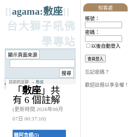
知客處
[[
agama:敷座
]]
帳號：
台大獅子吼佛
密碼：
學專站
以後自動登入
忘記密碼？
目前的足跡:
→
敷座
歡迎註冊以享全權！
「
敷座
」共
有 6 個註解
(更新時間 2026年08月
07日 00:37:10)
雜阿含經(5)