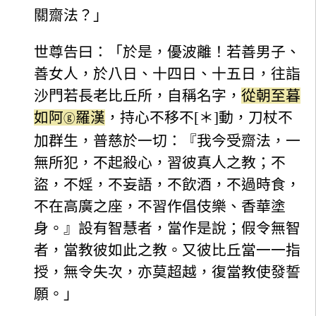
關齋法？」
世尊告曰：「於是，優波離！若善男子、
善女人，於八日、十四日、十五日，往詣
沙門若長老比丘所，自稱名字，
從朝至暮
如阿
羅漢
，持心不移不[＊]動，刀杖不
ⓖ
加群生，普慈於一切：『我今受齋法，一
無所犯，不起殺心，習彼真人之教；不
盜，不婬，不妄語，不飲酒，不過時食，
不在高廣之座，不習作倡伎樂、香華塗
身。』設有智慧者，當作是說；假令無智
者，當教彼如此之教。又彼比丘當一一指
授，無令失次，亦莫超越，復當教使發誓
願。」