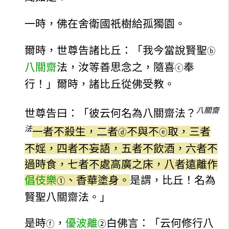
一時，佛在舍衛國祇樹給孤獨園。
爾時，世尊告諸比丘：「我今當說賢聖
ⓑ
八關齋
法，汝等善思念之，隨喜
奉
ⓒ
行！」爾時，諸比丘從佛受教。
八關齋
世尊告曰：「彼云何名為八關齋法？
法
一者不殺生，二者
不與不
取，三者
ⓓ
ⓔ
不婬，四者不妄語，五者不飲酒，六者不
過時食，七者不處高廣之床，八者遠離作
倡伎樂
、香華塗身。
是謂，比丘！名為
①
賢聖八關齋法。」
是時
，
優波離
白佛言：「云何修行八
ⓕ
②