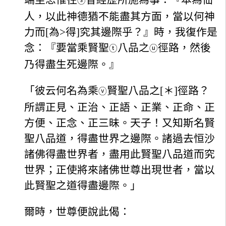
ⓢ
人，以此神德猶不能盡其方面，當以何神
力而[為>得]究其邊際乎？』時，我復作是
念：『要當乘賢聖
八品之
徑路，然後
ⓣ
ⓤ
乃得盡生死邊際。』
「彼云何名為乘
賢聖八品之[＊]徑路？
ⓥ
所謂正見、正治、正語、正業、正命、正
方便、正念、正三昧。天子！又知斯名賢
聖八品道，得盡世界之邊際。諸過去恒沙
諸佛得盡世界者，盡用此賢聖八品道而究
世界；正使將來諸佛世尊出現世者，當以
此賢聖之道得盡邊際。」
爾時，世尊便說此偈：