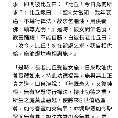
求，即問彼比丘曰：『比丘！今日為何所
求？』比丘報曰：『聖
女當知，我年衰
ⓤ
邁，不堪行禪法，故求乞脂油，用供養
佛，續尊光明。』是時，彼女聞佛名號，
歡喜踊躍，不能自勝，白彼長老比丘曰：
『汝今，比丘！勿在餘處乞求，我自相供
給，麻油燈炷盡相惠施。』
「是時，長老比丘受彼女施，日來取油供
養寶藏如來，持此功德福業，施與無上正
真之道，口自演說：『年既衰大，又復鈍
根，無有智慧得行禪法，持此功德之業，
所生之處莫墮惡趣，使將來
世值遇聖
ⓥ
尊，如今寶藏如來無異；亦遇聖眾如今聖
眾而無有異；說法亦當如今無異。』是