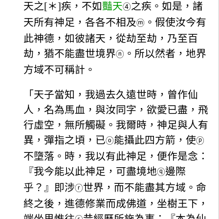
天之[＊]疾，不如
豔天
之疾。如是，諸
④
天所有神足，各各不相及
。假使汝今有
ⓜ
此神德，如彼諸天，從劫至劫，乃至百
劫，猶不能盡世境界
。所以然者，地界
ⓝ
方域不可稱計。
「天子當知，我過去久遠世時，曾作仙
人，名為馬血，與汝同字，欲愛已盡，飛
行虛空，無所觸礙。我爾時，神足與人有
異，彈指之頃，已
能攝此四方箭，使
ⓞ
ⓟ
不墮落。時，我以有此神足，便作是念：
『我今能以此神足，可盡境地
邊際
ⓠ
乎？』即涉
世界，而不能盡其方域。命
ⓡ
終之後，進德修業而成佛道，坐樹王下，
端坐思惟往
昔經歷所施為事：『本為仙