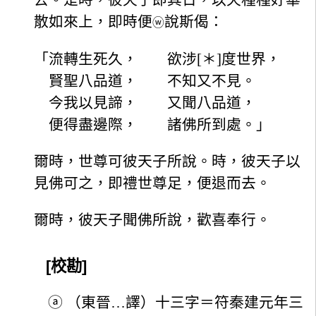
散如來上，即時便
說斯偈：
ⓦ
「流轉生死久， 欲涉[＊]度世界，
賢聖八品道， 不知又不見。
今我以見諦， 又聞八品道，
便得盡邊際， 諸佛所到處。」
爾時，世尊可彼天子所說。時，彼天子以
見佛可之，即禮世尊足，便退而去。
爾時，彼天子聞佛所說，歡喜奉行。
[校勘]
ⓐ
（東晉…譯）十三字＝符秦建元年三