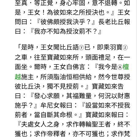
至真．等正覺，身心牢固，意不退轉。如
是，王女！為彼如來之所授決也。』王女
問曰：『彼佛頗授我決乎？』長老比丘報
曰：『我亦不知為授汝莂不？』
「是時，王女聞比丘語
已，即乘羽寶
ⓨ
ⓩ
之車，往至寶藏如來所，頭面禮足，在一
面坐。爾時，王女白佛言：『我今是
檀
Ⓐ
越
施主，所須脂油恒相供給，然今世尊授
彼比丘決，獨不見授莂。』寶藏如來告
曰：『發心求願，其福難量，何況以財惠
施乎？』牟尼女報曰：『設當如來不授我
莂者，當自斷其命根。』寶藏如來報曰：
『夫處女人之身，求作轉輪聖王者，終不
獲也；求作帝釋者，亦不可獲也；求作梵