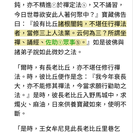
鈍，亦不精進
於禪定法
，又不誦習，
ⓡ
ⓢ
今日世尊欲安此人著何聚中？』寶藏佛告
曰：『設有比丘
諸根闇鈍，不堪任行禪法
者，當修三上人法業。云何為三？所謂坐
禪、誦經、
佐助
眾事
。
』如是彼佛與
ⓣ
⑤
諸弟子說如此微妙之法。
「爾時，有長老比丘，亦不堪任修行禪
法。時，彼比丘便作是念：『我今年衰長
大，亦不能修其禪法，今當求願行勸助之
法。』是時，彼長老比丘入野馬城中，求
燭火、麻油，日來供養寶藏如來，使明不
斷。
「是時，王女牟尼見此長老比丘里巷乞