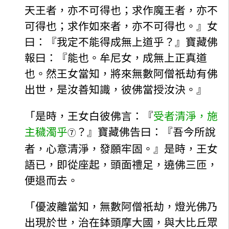
天王者，亦不可得也；求作魔王者，亦不
可得也；求作如來者，亦不可得也。』女
曰：『我定不能得成無上道乎？』寶藏佛
報曰：『能也。牟尼女，成無上正真道
也。然王女當知，將來無數阿僧祇劫有佛
出世，是汝善知識，彼佛當授汝決。』
「是時，王女白彼佛言：『
受者清淨，施
主穢濁乎
？』寶藏佛告曰：『吾今所說
⑦
者，心意清淨，發願牢固。』是時，王女
語已，即從座起，頭面禮足，遶佛三匝，
便退而去。
「優波離當知，無數阿僧祇劫，燈光佛乃
出現於世，治在鉢頭摩大國，與大比丘眾