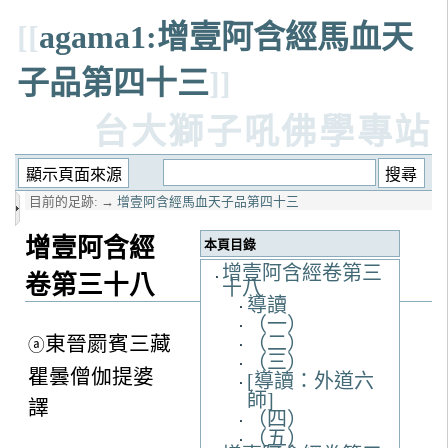
[[
agama1:增壹阿含經馬血天
子品第四十三
]]
台大獅子吼佛學專站
目前的足跡:
→
增壹阿含經馬血天子品第四十三
增壹阿含經
本頁目錄
增壹阿含經卷第三
卷第三十八
十八
導讀
（一）
東晉罽賓三藏
（二）
ⓐ
（三）
瞿曇僧伽提婆
[導讀：外道六
師]
譯
（四）
（五）