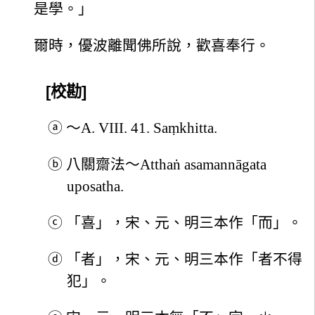
是學。」
爾時，優波離聞佛所說，歡喜奉行。
[校勘]
ⓐ
～A. VIII. 41. Saṃkhitta.
ⓑ
八關齋法～Atthaṅ asamannāgata
uposatha.
ⓒ
「喜」，宋、元、明三本作「而」。
ⓓ
「者」，宋、元、明三本作「者不得
犯」。