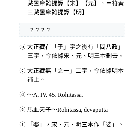
藏曇摩難提譯【宋】【元】，＝符秦
三藏曇摩難提譯【明】
  ？？？？
ⓑ
大正藏在「子」字之後有「問八政」
三字，今依據宋、元、明三本刪去。
ⓒ
大正藏無「之一」二字，今依據明本
補上。
ⓓ
～A. IV. 45. Rohitassa.
ⓔ
馬血天子～Rohitassa, devaputta
ⓕ
「婆」，宋、元、明三本作「娑」。