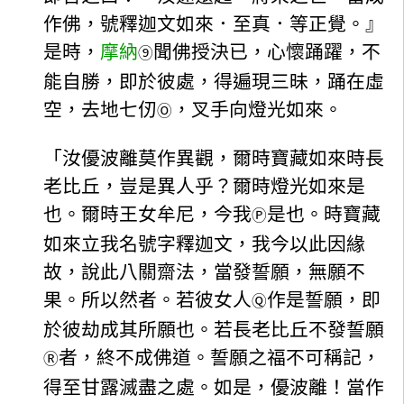
作佛，號釋迦文如來．至真．等正覺。』
是時，
摩納
聞佛授決已，心懷踊躍，不
⑨
能自勝，即於彼處，得遍現三昧，踊在虛
空，去地七仞
，叉手向燈光如來。
Ⓞ
「汝優波離莫作異觀，爾時寶藏如來時長
老比丘，豈是異人乎？爾時燈光如來是
也。爾時王女牟尼，今我
是也。時寶藏
Ⓟ
如來立我名號字釋迦文，我今以此因緣
故，說此八關齋法，當發誓願，無願不
果。所以然者。若彼女人
作是誓願，即
Ⓠ
於彼劫成其所願也。若長老比丘不發誓願
者，終不成佛道。誓願之福不可稱記，
Ⓡ
得至甘露滅盡之處。如是，優波離！當作