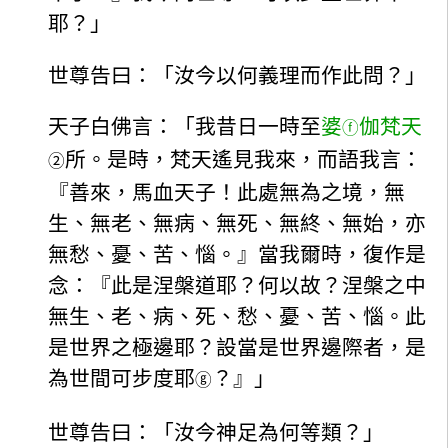
耶？」
世尊告曰：「汝今以何義理而作此問？」
天子白佛言：「我昔日一時至
婆
伽梵天
ⓕ
所。是時，梵天遙見我來，而語我言：
②
『善來，馬血天子！此處無為之境，無
生、無老、無病、無死、無終、無始，亦
無愁、憂、苦、惱。』當我爾時，復作是
念：『此是涅槃道耶？何以故？涅槃之中
無生、老、病、死、愁、憂、苦、惱。此
是世界之極邊耶？設當是世界邊際者，是
為世間可步度耶
？』」
ⓖ
世尊告曰：「汝今神足為何等類？」