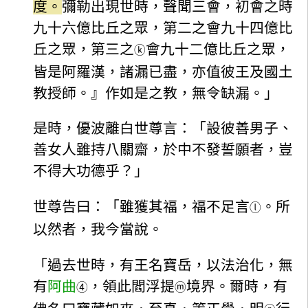
度。
彌勒出現世時，聲聞三會，初會之時
九十六億比丘之眾，第二之會九十四億比
丘之眾，第三之
會九十二億比丘之眾，
ⓚ
皆是阿羅漢，諸漏已盡，亦值彼王及國土
教授師。』作如是之教，無令缺漏。」
是時，優波離白世尊言：「設彼善男子、
善女人雖持八關齋，於中不發誓願者，豈
不得大功德乎？」
世尊告曰：「雖獲其福，福不足言
。所
ⓛ
以然者，我今當說。
「過去世時，有王名寶岳，以法治化，無
有
阿曲
，領此閻浮提
境界。爾時，有
④
ⓜ