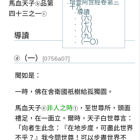
增壹阿含經卷第三
馬血天子
品第
ⓑ
十九
導讀
四十三之一
ⓒ
（六）
（七）
（八）
導讀
（九）
（一〇）
（一）
ⓓ
[0756a07]
聞如是：
一時，佛在舍衛國祇樹給孤獨園。
馬血天子
非人之時
，至世尊所，頭面
ⓔ
①
禮足，在一面立。爾時，天子白世尊言：
「向者生此念：『在地步度，可盡此世界
不乎？』我今問世尊！可以步盡世界不