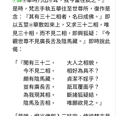
鉢
華時乃出
耳。我今當往試之。』
Ⓕ
⑧
Ⓖ
是時，梵志手執五華往至世尊所，復作是
念：『其有三十二相者，名曰成佛。』即
以五莖
華散如來上，又求三十二相，唯
Ⓗ
見三十相，而不見二相，即興狐疑：『今
觀世尊不見廣長舌及陰馬藏。』即時說此
偈：
「『聞有三十二， 大人之相貌，
今不見二相， 相好為具不？
頗有陰馬藏， 貞潔不婬乎？
豈有廣長舌， 舐耳覆面乎？
為我現其相， 斷諸狐疑結，
陰馬及舌相， 唯願欲見之。』