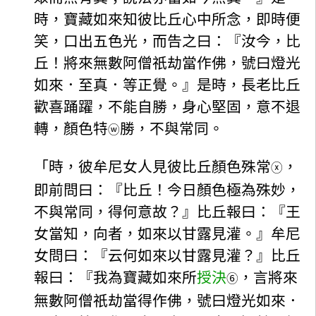
時，寶藏如來知彼比丘心中所念，即時便
笑，口出五色光，而告之曰：『汝今，比
丘！將來無數阿僧祇劫當作佛，號曰燈光
如來．至真．等正覺。』是時，長老比丘
歡喜踊躍，不能自勝，身心堅固，意不退
轉，顏色特
勝，不與常同。
ⓦ
「時，彼牟尼女人見彼比丘顏色殊常
，
ⓧ
即前問曰：『比丘！今日顏色極為殊妙，
不與常同，得何意故？』比丘報曰：『王
女當知，向者，如來以甘露見灌。』牟尼
女問曰：『云何如來以甘露見灌？』比丘
報曰：『我為寶藏如來所
授決
，言將來
⑥
無數阿僧祇劫當得作佛，號曰燈光如來．