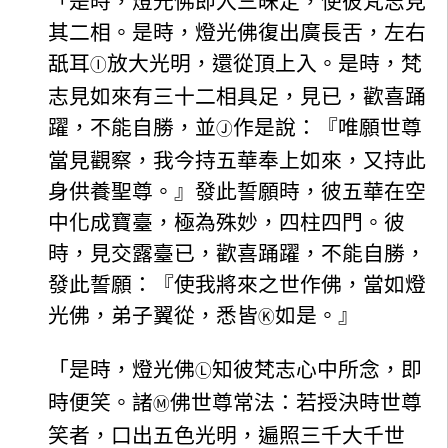
「是時，燈光佛即入三昧定，使彼梵志見
其二相。是時，燈光佛復出廣長舌，左右
舐耳
放大光明，還從頂上入。是時，梵
Ⓘ
志見如來有三十二相具足，見已，歡喜踊
躍，不能自勝，並
作是說：『唯願世尊
Ⓙ
當見觀察，我今持五華奉上如來，又持此
身供養聖尊。』發此誓願時，彼五華在空
中化成寶臺，極為殊妙，四柱四門。彼
時，見交露臺已，歡喜踊躍，不能自勝，
發此誓願：『使我將來之世作佛，當如燈
光佛，弟子翼從，悉皆
如是。』
Ⓚ
「是時，燈光佛
知彼梵志心中所念，即
Ⓛ
時便笑。諸
佛世尊常法：若授決時世尊
Ⓜ
笑者，口出五色光明，遍照三千大千世