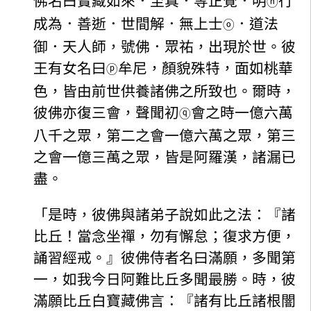
佛名曰寶藏如來．至真．等正覺．明
行
ⓝ
成為．善逝．世間解．無上士
．道法
ⓞ
御．天人師，號佛．眾祐，出現於世。彼
王有女名曰
牟尼，顏貌殊特，面如桃華
ⓟ
色，皆由前世供養諸佛之所致也。爾時，
彼佛亦復三會，聲聞初
會之時一億六萬
ⓠ
八千之眾，第二之會一億六萬之眾，第三
之會一億三萬之眾，皆是阿羅漢，諸漏已
盡。
「是時，彼佛與諸弟子說如此之法：『諸
比丘！當念坐禪，勿有懈怠；復求方便，
誦習經戒。』彼佛侍者名曰滿願，多聞第
一，如我今日阿難比丘多聞最勝。時，彼
滿願比丘白寶藏佛言：『諸有比丘諸根闇