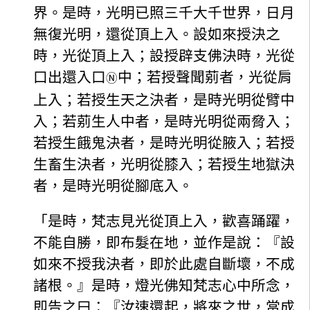
界。是時，光明已照三千大千世界，日月
無復光明，還從頂上入。設如來授決之
時，光從頂上入；設授辟支佛決時，光從
口出還入口
中；若授聲聞莂者，光從肩
Ⓝ
上入；若授生天之決者，是時光明從臂中
入；若莂生人中者，是時光明從兩脅入；
若授生餓鬼決者，是時光明從腋入；若授
生畜生決者，光明從膝入；若授生地獄決
者，是時光明從腳底入。
「是時，梵志見光從頂上入，歡喜踊躍，
不能自勝，即布髮在地，並作是說：『設
如來不授我決者，即於此處自斷壞，不成
諸根。』是時，燈光佛知梵志心中所念，
即告之曰：『汝速還起，將來之世，當成