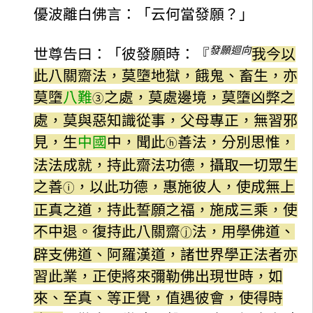
優波離白佛言：「云何當發願？」
發願迴向
世尊告曰：「彼發願時：『
我今以
此八關齋法，莫墮地獄，餓鬼、畜生，亦
莫墮
八難
之處，莫處邊境，莫墮凶弊之
③
處，莫與惡知識從事，父母專正，無習邪
見，生
中國
中，聞此
善法，分別思惟，
ⓗ
法法成就，持此齋法功德，攝取一切眾生
之善
，以此功德，惠施彼人，使成無上
ⓘ
正真之道，持此誓願之福，施成三乘，使
不中退。復持此八關齋
法，用學佛道、
ⓙ
辟支佛道、阿羅漢道，諸世界學正法者亦
習此業，正使將來彌勒佛出現世時，如
來、至真、等正覺，值遇彼會，使得時