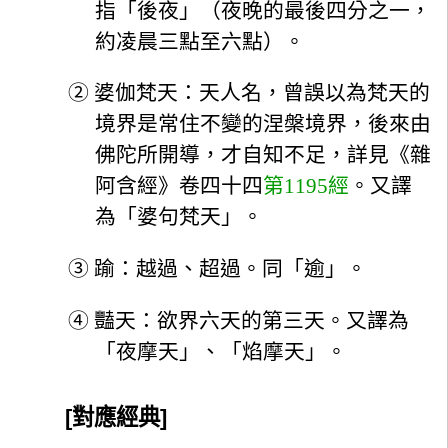
指「後夜」（夜晚的最後四分之一，
約凌晨三點至六點）。
②
婆伽梵天：天人名，曾誤以為梵天的
境界是常住不變的涅槃境界，後來由
佛陀所開導，才自知不足，詳見《雜
阿含經》卷四十四
第1195經
。又譯
為「婆句梵天」。
③
踰：越過、超過。同「逾」。
④
豔天：欲界六天的第三天。又譯為
「夜摩天」、「焰摩天」。
[對應經典]