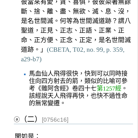
彼當來有愛，貪、喜俱，彼彼染著無餘
斷、捨、離、盡、無欲、滅、息、沒，
是名世間滅。何等為世間滅道跡？謂八
聖道，正見、正志、正語、正業、正
命、正方便、正念、正定，是名世間滅
道跡。」
(CBETA, T02, no. 99, p. 359,
a29-b7)
馬血仙人飛得很快，快到可以同時接
住向四方射去的箭，類似的比喻可參
考《雜阿含經》卷四十七
第1257經
。
該經說天人飛得再快，也快不過性命
的無常變遷。
（二）
ⓐ
[0756c16]
聞如是：