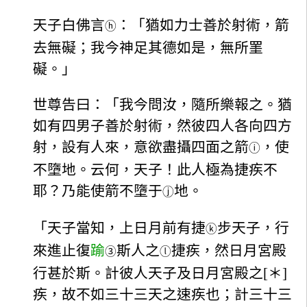
天子白佛言
：「猶如力士善於射術，箭
ⓗ
去無礙；我今神足其德如是，無所罣
礙。」
世尊告曰：「我今問汝，隨所樂報之。猶
如有四男子善於射術，然彼四人各向四方
射，設有人來，意欲盡攝四面之箭
，使
ⓘ
不墮地。云何，天子！此人極為捷疾不
耶？乃能使箭不墮于
地。
ⓙ
「天子當知，上日月前有捷
步天子，行
ⓚ
來進止復
踰
斯人之
捷疾，然日月宮殿
③
ⓛ
行甚於斯。計彼人天子及日月宮殿之[＊]
疾，故不如三十三天之速疾也；計三十三