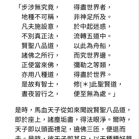
「步涉無究竟， 得盡世界者，
地種不可稱， 非神足所及。
凡夫施設意， 於中起迷惑，
不別真正法， 流轉五道中。
賢聖八品道， 以此為舟船，
諸佛之所行， 而究世界邊。
正使當來佛， 彌勒之等類，
亦用八種道， 得盡於世界。
是故有智士， 修[＊]此聖賢道，
晝夜習行之， 便至無為處。」
是時，馬血天子從如來聞說賢聖八品道，
即於座上，諸塵垢盡，得法眼淨。爾時，
天子即以頭面禮足，遶佛三匝，便退而
去。是時，彼天子即其日，以天種種好華