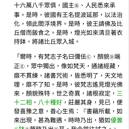
十六萬八千眾俱，國主
、人民悉來承
Ⓑ
事。是時，彼國有王名提波延那，以法治
化，領此閻浮境界。是時，彼王請佛及比
丘僧而飯食之。是時，燈光如來清旦著衣
持鉢，將諸比丘眾入城。
「爾時，有梵志子名曰彌佉
，顏貌
端
Ⓒ
Ⓓ
正
，眾中獨出，像如梵天，通諸經藏，
Ⓔ
靡不貫練，諸書咒術，皆悉明了，天文地
理，靡不了知。是時，彼梵志遙見燈光佛
來，顏貌殊特，世之奇異，諸根寂定，
三
十二相
、
八十種好
，莊嚴其身，見已，便
發喜豫之意，善心生焉：『書籍所載，如
來出現，甚為難遇。時時乃出，猶如
優曇