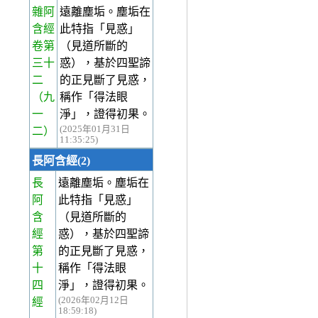
雜阿
遠離塵垢。塵垢在
含經
此特指「見惑」
卷第
（見道所斷的
三十
惑），基於四聖諦
二
的正見斷了見惑，
（九
稱作「得法眼
一
淨」，證得初果。
(2025年01月31日
二）
11:35:25)
長阿含經(2)
長
遠離塵垢。塵垢在
阿
此特指「見惑」
含
（見道所斷的
經
惑），基於四聖諦
第
的正見斷了見惑，
十
稱作「得法眼
四
淨」，證得初果。
(2026年02月12日
經
18:59:18)