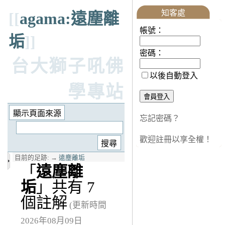
知客處
[[
agama:遠塵離
帳號：
垢
]]
密碼：
台大獅子吼佛
以後自動登入
學專站
忘記密碼？
歡迎註冊以享全權！
目前的足跡:
→
遠塵離垢
「
遠塵離
垢
」共有 7
個註解
(更新時間
2026年08月09日