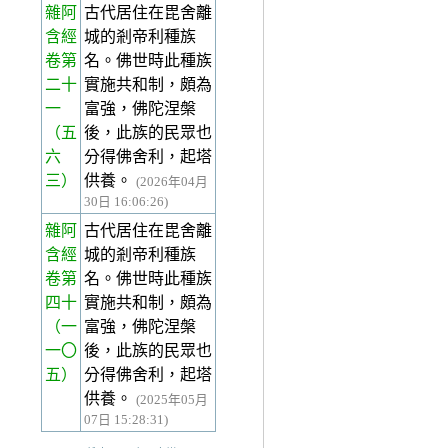
雜阿
古代居住在毘舍離
含經
城的剎帝利種族
卷第
名。佛世時此種族
二十
實施共和制，頗為
一
富強，佛陀涅槃
（五
後，此族的民眾也
六
分得佛舍利，起塔
三）
供養。
(2026年04月
30日 16:06:26)
雜阿
古代居住在毘舍離
含經
城的剎帝利種族
卷第
名。佛世時此種族
四十
實施共和制，頗為
（一
富強，佛陀涅槃
一〇
後，此族的民眾也
五）
分得佛舍利，起塔
供養。
(2025年05月
07日 15:28:31)