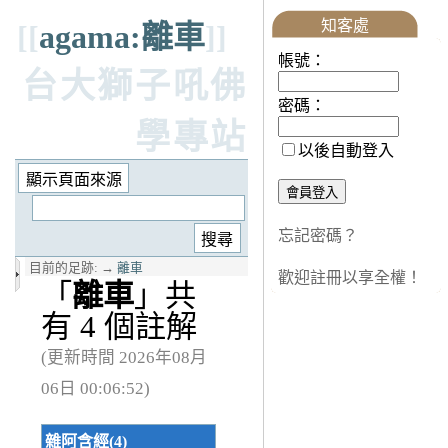
知客處
[[
agama:離車
]]
帳號：
台大獅子吼佛
密碼：
學專站
以後自動登入
忘記密碼？
目前的足跡:
→
離車
歡迎註冊以享全權！
「
離車
」共
有 4 個註解
(更新時間 2026年08月
06日 00:06:52)
雜阿含經(4)