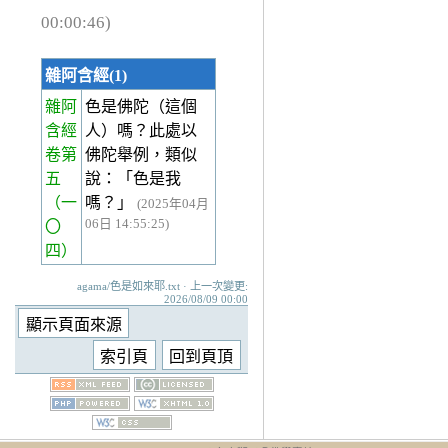
00:00:46)
雜阿含經(1)
雜阿
色是佛陀（這個
含經
人）嗎？此處以
卷第
佛陀舉例，類似
五
說：「色是我
（一
嗎？」
(2025年04月
06日 14:55:25)
〇
四）
agama/色是如來耶.txt · 上一次變更:
2026/08/09 00:00