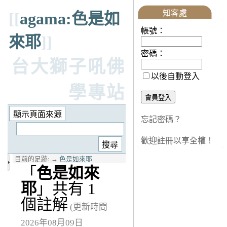
知客處
[[
agama:色是如
帳號：
來耶
]]
密碼：
台大獅子吼佛
以後自動登入
學專站
忘記密碼？
歡迎註冊以享全權！
目前的足跡:
→
色是如來耶
「
色是如來
耶
」共有 1
個註解
(更新時間
2026年08月09日