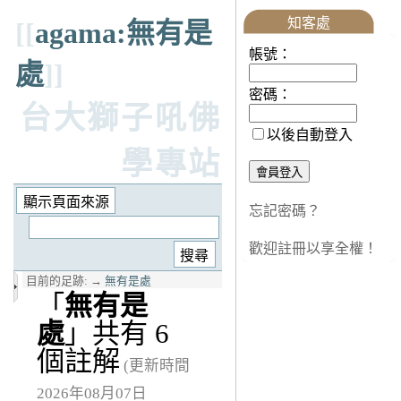
知客處
[[
agama:無有是
帳號：
處
]]
密碼：
台大獅子吼佛
以後自動登入
學專站
忘記密碼？
歡迎註冊以享全權！
目前的足跡:
→
無有是處
「
無有是
處
」共有 6
個註解
(更新時間
2026年08月07日