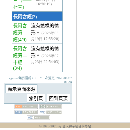
三
（一一
16:50:19)
七三）
長阿含經(2)
長阿含
沒有這樣的情
經第二
形。
(2026年03
月19日 17:55:20)
經
(4/9)
長阿含
沒有這樣的情
經第二
形。
(2026年07
月23日 22:54:03)
十經
(3/4)
agama/無有是處.txt · 上一次變更: 2026/08/07
00:38
© 1995-
2026
卍 台大獅子吼佛學專站